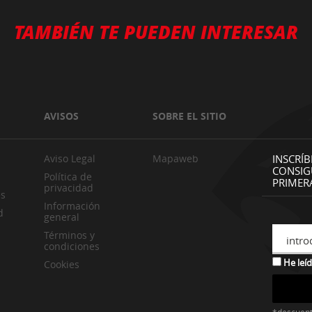
TAMBIÉN TE PUEDEN INTERESAR
AVISOS
SOBRE EL SITIO
Aviso Legal
Mapaweb
INSCRÍB
CONSIG
Política de
PRIMER
privacidad
es
Información
d
general
Términos y
intro
condiciones
He leíd
Cookies