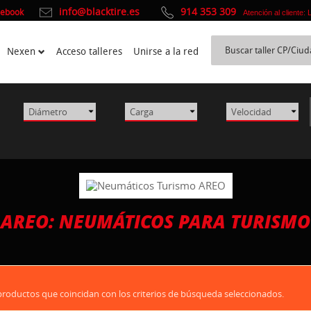
info@blacktire.es
914 353 309
cebook
Atención al cliente:
Nexen
Acceso talleres
Unirse a la red
AREO: NEUMÁTICOS PARA TURISMO
oductos que coincidan con los criterios de búsqueda seleccionados.