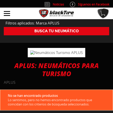
Noticias
Síguenos en Facebook
info@blacktire.es
914 353 309
Atención al cliente: L/V 9:00-14:00 y 15:00-19:00
Filtros aplicados: Marca APLUS
BUSCA TU NEUMÁTICO
APLUS: NEUMÁTICOS PARA
TURISMO
APLUS
No se han encontrado productos
Lo sentimos, pero no hemos encontrado productos que
coincidan con los criterios de búsqueda seleccionados.