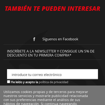
TAMBIÉN TE PUEDEN INTERESAR
Síguenos en Facebook
INSCRÍBETE A LA NEWSLETTER Y CONSIGUE UN 5% DE
DESCUENTO EN TU PRIMERA COMPRA*
introduce tu correo electrónico
He leído y acepto la
política de privacidad
Utilizamos cookies propias y de terceros para mejorar
nuestros servicios y mostrarle publicidad relacionada
*descuento no acumulable a otras ofertas o promociones.
con sus preferencias mediante el análisis de sus
hábitos de navegación. Si continua navegando,