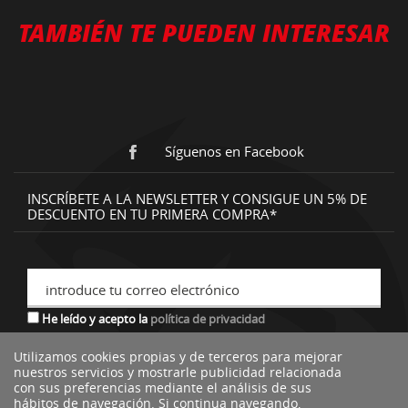
TAMBIÉN TE PUEDEN INTERESAR
Síguenos en Facebook
INSCRÍBETE A LA NEWSLETTER Y CONSIGUE UN 5% DE
DESCUENTO EN TU PRIMERA COMPRA*
introduce tu correo electrónico
He leído y acepto la
política de privacidad
Utilizamos cookies propias y de terceros para mejorar
nuestros servicios y mostrarle publicidad relacionada
*descuento no acumulable a otras ofertas o promociones.
con sus preferencias mediante el análisis de sus
hábitos de navegación. Si continua navegando,