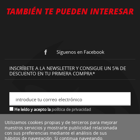
TAMBIÉN TE PUEDEN INTERESAR
Síguenos en Facebook
INSCRÍBETE A LA NEWSLETTER Y CONSIGUE UN 5% DE
DESCUENTO EN TU PRIMERA COMPRA*
introduce tu correo electrónico
He leído y acepto la
política de privacidad
Utilizamos cookies propias y de terceros para mejorar
nuestros servicios y mostrarle publicidad relacionada
*descuento no acumulable a otras ofertas o promociones.
con sus preferencias mediante el análisis de sus
hábitos de navegación. Si continua navegando,