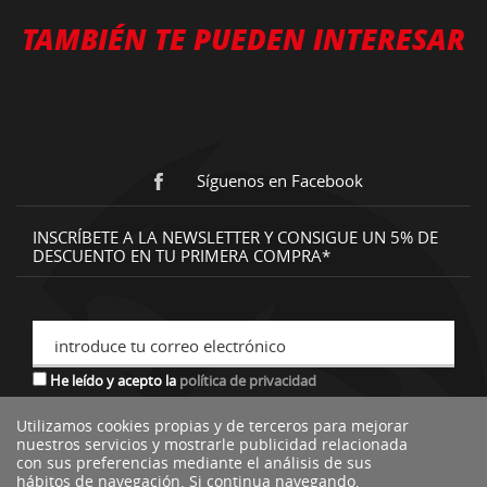
TAMBIÉN TE PUEDEN INTERESAR
Síguenos en Facebook
INSCRÍBETE A LA NEWSLETTER Y CONSIGUE UN 5% DE
DESCUENTO EN TU PRIMERA COMPRA*
introduce tu correo electrónico
He leído y acepto la
política de privacidad
Utilizamos cookies propias y de terceros para mejorar
nuestros servicios y mostrarle publicidad relacionada
*descuento no acumulable a otras ofertas o promociones.
con sus preferencias mediante el análisis de sus
hábitos de navegación. Si continua navegando,