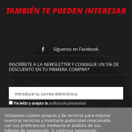
TAMBIÉN TE PUEDEN INTERESAR
Síguenos en Facebook
INSCRÍBETE A LA NEWSLETTER Y CONSIGUE UN 5% DE
DESCUENTO EN TU PRIMERA COMPRA*
introduce tu correo electrónico
He leído y acepto la
política de privacidad
Utilizamos cookies propias y de terceros para mejorar
nuestros servicios y mostrarle publicidad relacionada
*descuento no acumulable a otras ofertas o promociones.
con sus preferencias mediante el análisis de sus
hábitos de navegación. Si continua navegando,