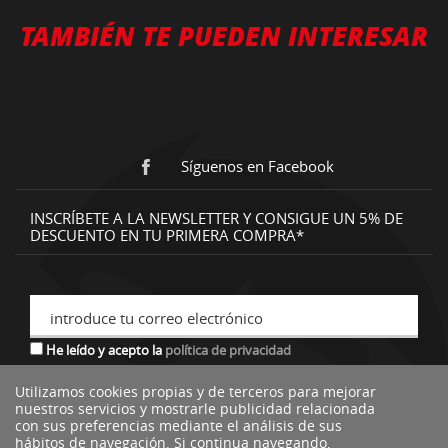
TAMBIÉN TE PUEDEN INTERESAR
Síguenos en Facebook
INSCRÍBETE A LA NEWSLETTER Y CONSIGUE UN 5% DE
DESCUENTO EN TU PRIMERA COMPRA*
introduce tu correo electrónico
He leído y acepto la
política de privacidad
Utilizamos cookies propias y de terceros para mejorar
nuestros servicios y mostrarle publicidad relacionada
*descuento no acumulable a otras ofertas o promociones.
con sus preferencias mediante el análisis de sus
hábitos de navegación. Si continua navegando,