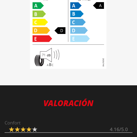
A
D
71
B
A
C
VALORACIÓN
Confort
4.16/5.0