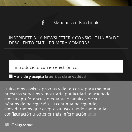
Síguenos en Facebook
INSCRÍBETE A LA NEWSLETTER Y CONSIGUE UN 5% DE
DESCUENTO EN TU PRIMERA COMPRA*
introduce tu correo electrónico
He leído y acepto la
política de privacidad
Utilizamos cookies propias y de terceros para mejorar
nuestros servicios y mostrarle publicidad relacionada
*descuento no acumulable a otras ofertas o promociones.
con sus preferencias mediante el análisis de sus
hábitos de navegación. Si continua navegando,
consideramos que acepta su uso. Puede cambiar la
configuración u obtener más información
aquí
Obligatorias