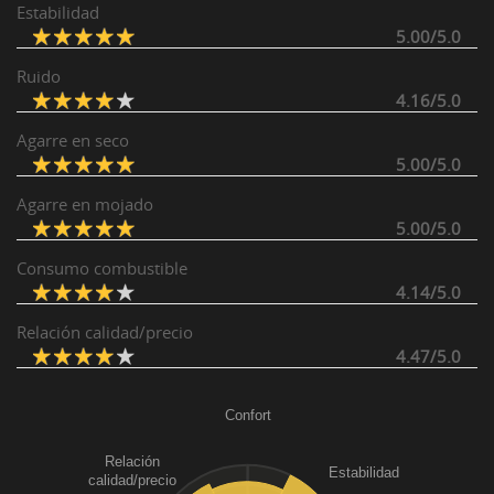
Estabilidad
5.00/5.0
Ruido
4.16/5.0
Agarre en seco
5.00/5.0
Agarre en mojado
5.00/5.0
Consumo combustible
4.14/5.0
Relación calidad/precio
4.47/5.0
Confort
Relación
Estabilidad
calidad/precio