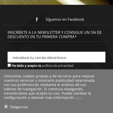
Síguenos en Facebook
INSCRÍBETE A LA NEWSLETTER Y CONSIGUE UN 5% DE
DESCUENTO EN TU PRIMERA COMPRA*
introduce tu correo electrónico
He leído y acepto la
política de privacidad
Utilizamos cookies propias y de terceros para mejorar
nuestros servicios y mostrarle publicidad relacionada
*descuento no acumulable a otras ofertas o promociones.
con sus preferencias mediante el análisis de sus
hábitos de navegación. Si continua navegando,
consideramos que acepta su uso. Puede cambiar la
configuración u obtener más información
aquí
Obligatorias