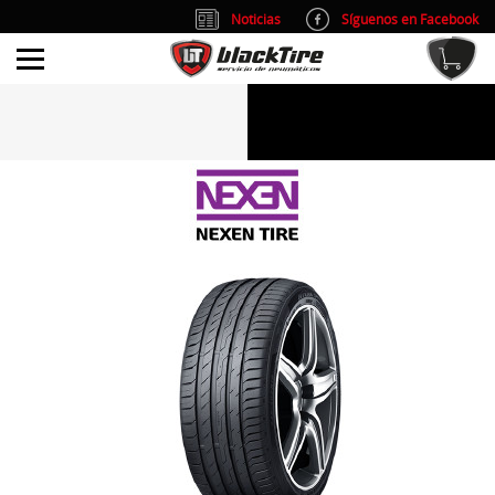
Noticias
Síguenos en Facebook
info@blacktire.es
914 353 309
Atención al cliente: L/V 9:00-14:00 y 15:00-19:00