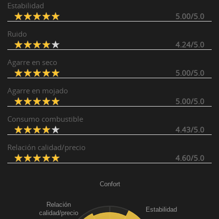
Estabilidad
5.00/5.0
Ruido
4.24/5.0
Agarre en seco
5.00/5.0
Agarre en mojado
5.00/5.0
Consumo combustible
4.43/5.0
Relación calidad/precio
4.60/5.0
Confort
Relación
Estabilidad
calidad/precio