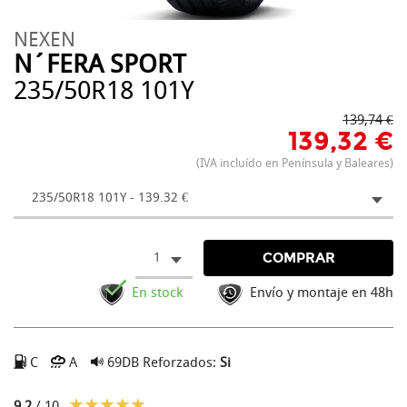
NEXEN
N´FERA SPORT
235/50R18 101Y
139,74 €
139,32 €
(IVA incluído en Península y Baleares)
235/50R18 101Y - 139.32 €
1
COMPRAR
En stock
Envío y montaje en 48h
C
A
69DB
Reforzados:
Si
9.2
/ 10