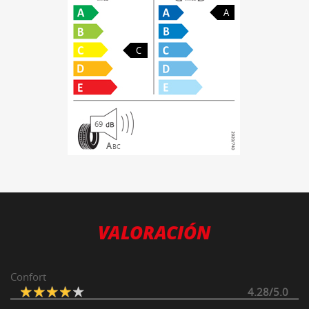
A
C
69
A
B
C
VALORACIÓN
Confort
4.28/5.0