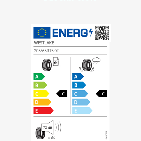
WESTLAKE
205/65R15 0T
C
C
72
B
A
C