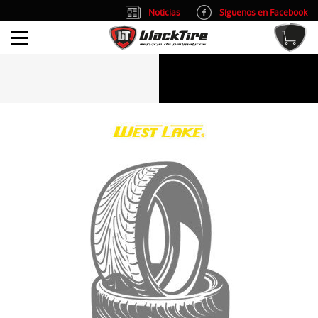
Noticias
Síguenos en Facebook
info@blacktire.es
914 353 309
Atención al cliente: L/V 9:00-14:00 y 15:00-19:00