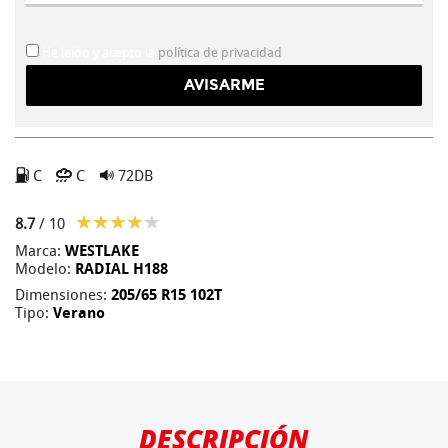
He leído y acepto la
política de privacidad
C
C
72DB
8.7
/ 10
Marca:
WESTLAKE
Modelo:
RADIAL H188
Dimensiones:
205/65 R15 102T
Tipo:
Verano
DESCRIPCIÓN