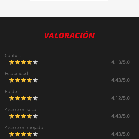
VALORACIÓN
Confort
4.18/5.0
Estabilidad
4.43/5.0
Ruido
4.12/5.0
Agarre en seco
4.43/5.0
Agarre en mojado
4.43/5.0