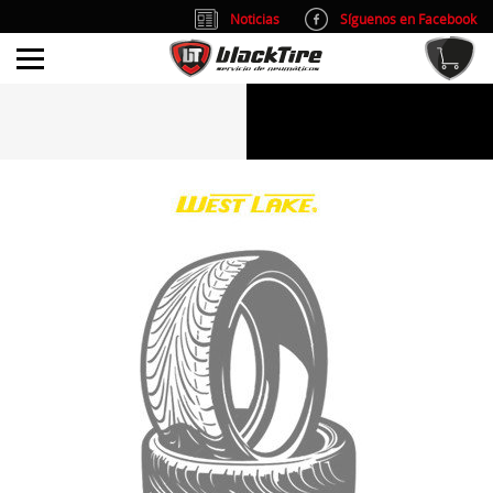
Noticias
Síguenos en Facebook
info@blacktire.es
914 353 309
Atención al cliente: L/V 9:00-14:00 y 15:00-19:00