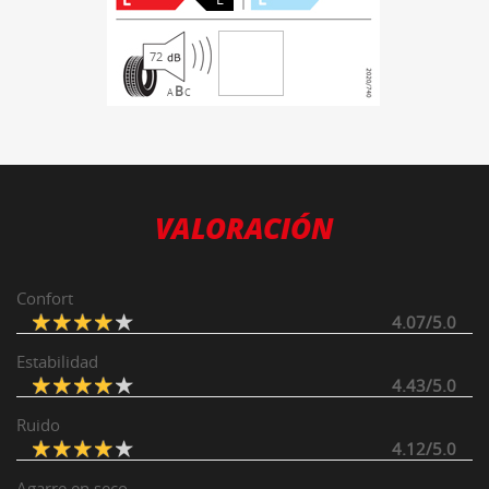
72
B
A
C
VALORACIÓN
Confort
4.07/5.0
Estabilidad
4.43/5.0
Ruido
4.12/5.0
Agarre en seco