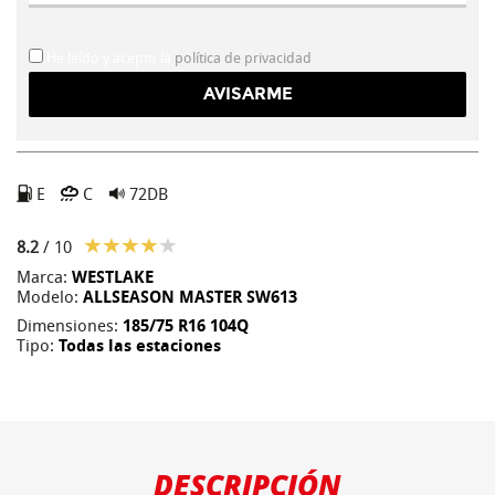
He leído y acepto la
política de privacidad
E
C
72DB
8.2
/ 10
Marca:
WESTLAKE
Modelo:
ALLSEASON MASTER SW613
Dimensiones:
185/75 R16 104Q
Tipo:
Todas las estaciones
DESCRIPCIÓN