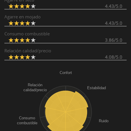
4.43/5.0
Agarre en mojado
4.43/5.0
Consumo combustible
3.86/5.0
Relación calidad/precio
4.08/5.0
Confort
Relación
Estabilidad
calidad/precio
Consumo
Ruido
combustible