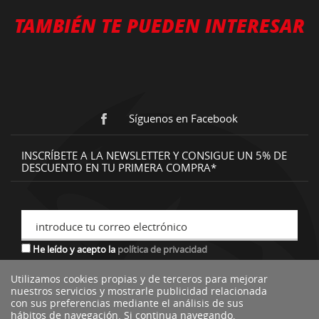
TAMBIÉN TE PUEDEN INTERESAR
Síguenos en Facebook
INSCRÍBETE A LA NEWSLETTER Y CONSIGUE UN 5% DE
DESCUENTO EN TU PRIMERA COMPRA*
introduce tu correo electrónico
He leído y acepto la
política de privacidad
Utilizamos cookies propias y de terceros para mejorar
nuestros servicios y mostrarle publicidad relacionada
*descuento no acumulable a otras ofertas o promociones.
con sus preferencias mediante el análisis de sus
hábitos de navegación. Si continua navegando,