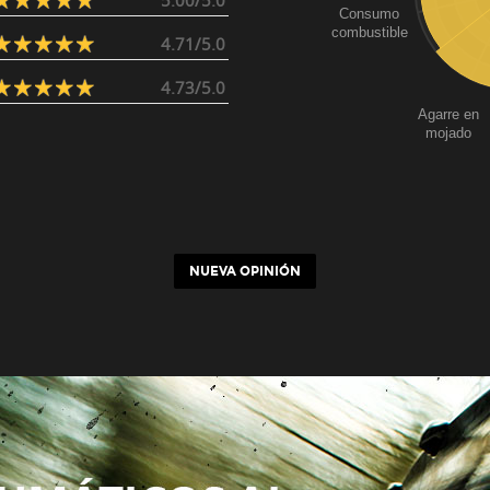
5.00/5.0
Consumo
combustible
4.71/5.0
4.73/5.0
Agarre en
mojado
NUEVA OPINIÓN