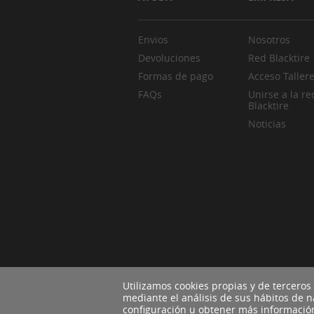
Envios
Nosotros
Devoluciones
Red Blacktire
Formas de pago
Acceso Taller
FAQs
Unirse a la re
Blacktire
Noticias
Utilizamos cookies propias y de terceros
mediante el análisis de sus hábitos de 
configuración u obtener más informaci