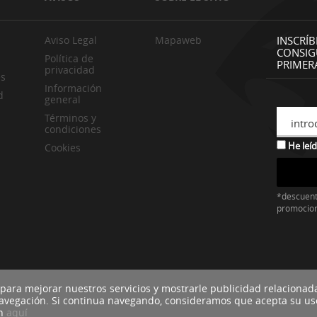
Aviso Legal
Mapaweb
INSCRÍB
CONSIG
Política de
PRIMER
privacidad
es
Información
d
general
Términos y
intro
condiciones
He leíd
Cookies
*descuent
promocio
 para mejorar nuestros servicios y mostrarle publicidad relacionad
navegación. Si continua navegando, consideramos que acepta su us
ón
aquí