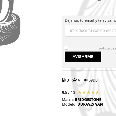
Déjanos tu email y te avisam
He leído y acepto la
política de
B
A
69DB
9.5
/ 10
Marca:
BRIDGESTONE
Modelo:
DURAVIS VAN