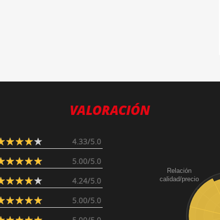
VALORACIÓN
4.33/5.0
5.00/5.0
Relación
calidad/precio
4.24/5.0
5.00/5.0