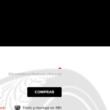
-
(IVA incluído en Península y Baleares)
COMPRAR
ock
Envío y montaje en 48h