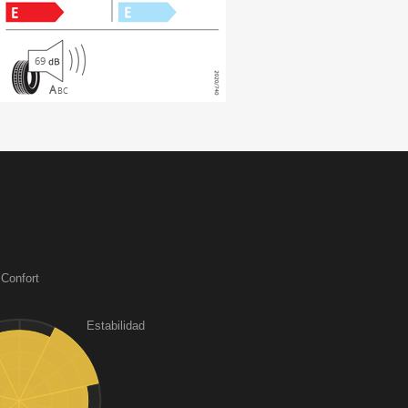
69
A
B
C
Confort
Estabilidad