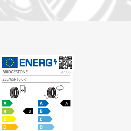
BRIDGESTONE
20906
235/65R16 0R
A
B