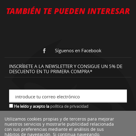
TAMBIÉN TE PUEDEN INTERESAR
Síguenos en Facebook
INSCRÍBETE A LA NEWSLETTER Y CONSIGUE UN 5% DE
DESCUENTO EN TU PRIMERA COMPRA*
introduce tu correo electrónico
He leído y acepto la
política de privacidad
Utilizamos cookies propias y de terceros para mejorar
nuestros servicios y mostrarle publicidad relacionada
*descuento no acumulable a otras ofertas o promociones.
con sus preferencias mediante el análisis de sus
hábitos de navegación. Si continua navegando,