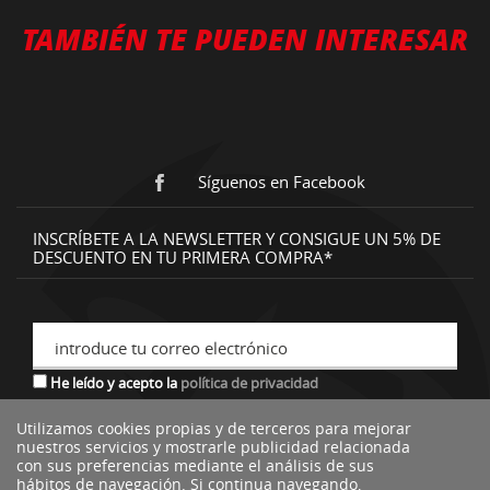
TAMBIÉN TE PUEDEN INTERESAR
Síguenos en Facebook
INSCRÍBETE A LA NEWSLETTER Y CONSIGUE UN 5% DE
DESCUENTO EN TU PRIMERA COMPRA*
introduce tu correo electrónico
He leído y acepto la
política de privacidad
Utilizamos cookies propias y de terceros para mejorar
nuestros servicios y mostrarle publicidad relacionada
*descuento no acumulable a otras ofertas o promociones.
con sus preferencias mediante el análisis de sus
hábitos de navegación. Si continua navegando,