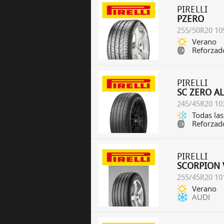
PIRELLI
PZERO
255/50R20 10
Verano
Reforzad
PIRELLI
SC ZERO A
245/45R20 10
Todas las
Reforzad
PIRELLI
SCORPION 
255/45R20 10
Verano
AUDI