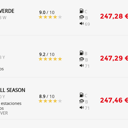
VERDE
C
9.0
/ 10
247,28 
B
3 W
69
B
9.2
/ 10
247,29 
3 Y
B
71
os
ALL SEASON
C
8.9
/ 10
0 Y
247,46 
B
 estaciones
os
71
VER