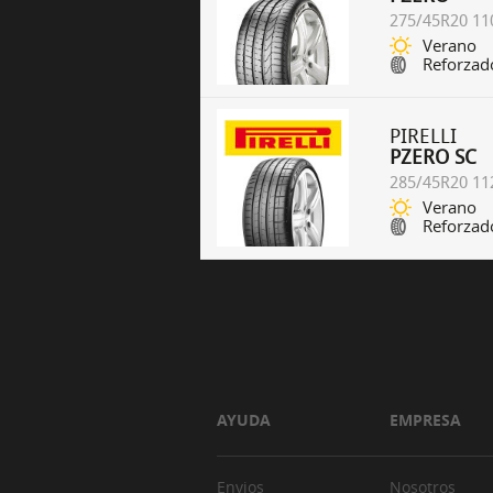
275/45R20 11
Verano
Reforzad
PIRELLI
PZERO SC
285/45R20 11
Verano
Reforzad
AYUDA
EMPRESA
Envios
Nosotros