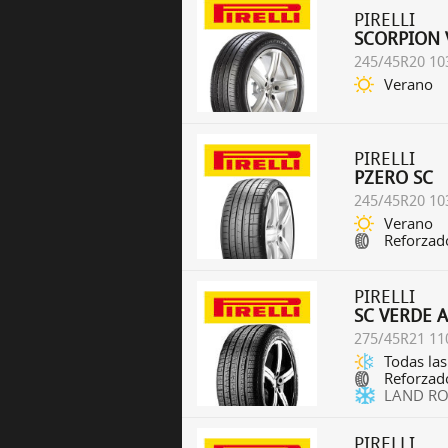
PIRELLI
SCORPION 
245/45R20 10
Verano
PIRELLI
PZERO SC
245/45R20 10
Verano
Reforzad
PIRELLI
SC VERDE 
275/45R21 11
Todas las
Reforzad
LAND RO
PIRELLI