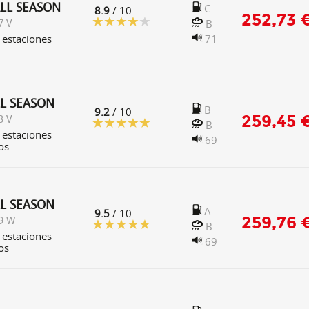
ALL SEASON
C
8.9
/ 10
252,73 
B
7 V
 estaciones
71
LL SEASON
B
9.2
/ 10
259,45 
3 V
B
 estaciones
69
os
LL SEASON
A
9.5
/ 10
259,76 
9 W
B
 estaciones
69
os