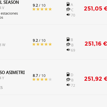
LL SEASON
A
9.2
/ 10
251,05 
4 V
C
 estaciones
70
os
B
9.2
/ 10
251,16 
B
8 W
69
SO ASIMETRI
D
8.7
/ 10
251,92 
4 Y
B
72
ES