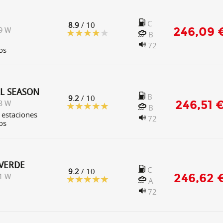
C
8.9
/ 10
246,09 
9 W
B
72
os
LL SEASON
B
9.2
/ 10
246,51 
3 W
B
 estaciones
72
os
VERDE
C
9.2
/ 10
246,62 
1 W
A
72