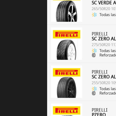
SC VERDE 
265/50R20 10
Todas las
PIRELLI
SC ZERO A
275/50R20 11
Todas las
Reforzad
PIRELLI
SC ZERO A
255/50R20 10
Todas las
Reforzad
PIRELLI
PZERO