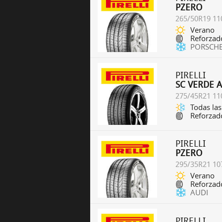
PZERO
265/50R19 11
Verano
Reforzad
PORSCH
PIRELLI
SC VERDE 
275/45R21 11
Todas las
Reforzad
PIRELLI
PZERO
295/35R21 10
Verano
Reforzad
AUDI
PIRELLI