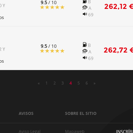
B
9.5
/ 10
262,12 
0 Y
A
69
os
B
9.5
/ 10
262,72 
2 Y
A
69
os
«
1
2
3
4
5
6
»
AVISOS
SOBRE EL SITIO
Aviso Legal
Mapaweb
INSCRÍB