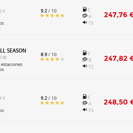
C
9.2
/ 10
0 Y
247,76 
A
os
73
E
ALL SEASON
C
8.9
/ 10
247,82 
0 W
B
 estaciones
72
os
C
9.2
/ 10
7 Y
248,50 
A
os
73