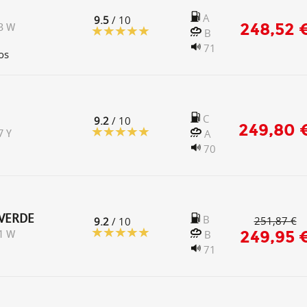
A
9.5
/ 10
248,52 
3 W
B
71
os
C
9.2
/ 10
249,80 
A
7 Y
70
VERDE
B
251,87 €
9.2
/ 10
249,95 
B
1 W
71