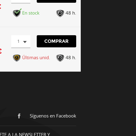
€
En stock
48 h.
1
COMPRAR
€
Últimas unid.
48 h.
Síguenos en Facebook
ETE A LA NEWSLETTER Y