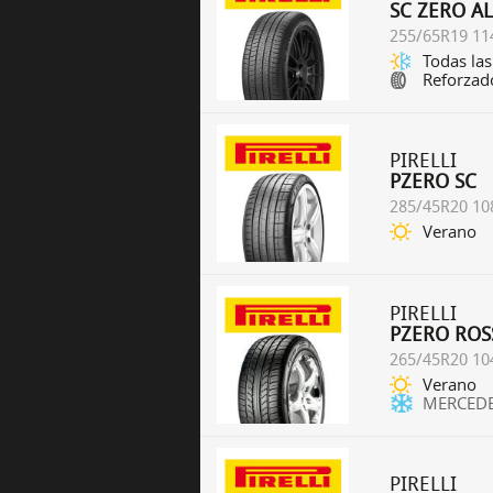
SC ZERO A
255/65R19 11
Todas las
Reforzad
PIRELLI
PZERO SC
285/45R20 10
Verano
PIRELLI
PZERO ROS
265/45R20 10
Verano
MERCED
PIRELLI