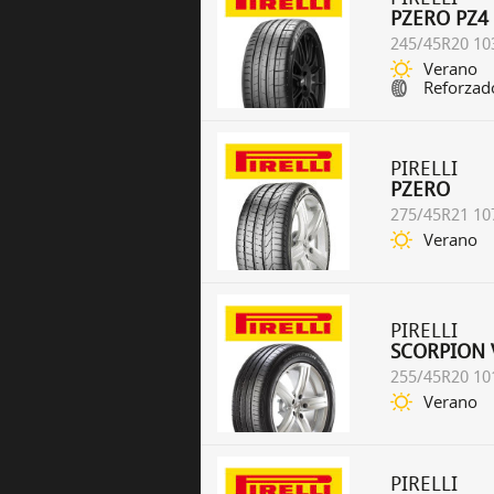
PZERO PZ4
245/45R20 10
Verano
Reforzad
PIRELLI
PZERO
275/45R21 10
Verano
PIRELLI
SCORPION 
255/45R20 10
Verano
PIRELLI