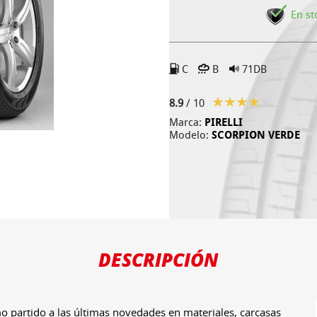
En st
C
B
71DB
8.9
/ 10
Marca:
PIRELLI
Modelo:
SCORPION VERDE
DESCRIPCIÓN
 partido a las últimas novedades en materiales, carcasas