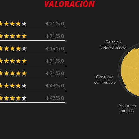
VALORACIÓN
4.21/5.0
4.71/5.0
Relación
calidad/precio
4.16/5.0
4.71/5.0
4.71/5.0
Consumo
combustible
4.43/5.0
4.47/5.0
Agarre en
mojado