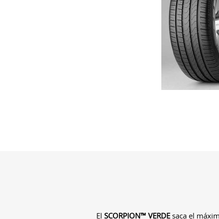
El
SCORPION™ VERDE
saca el máximo