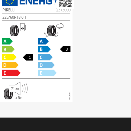
PIRELLI
2373000
225/60R18 0H
B
C
71
B
A
C