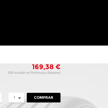
169,38 €
(IVA incluído en Península y Baleares)
1
COMPRAR