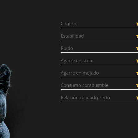
Confort
Estabilidad
Ruido
Agarre en seco
Agarre en mojado
Consumo combustible
Relación calidad/precio