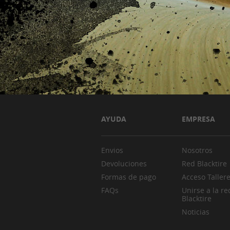
AYUDA
EMPRESA
Envios
Nosotros
Devoluciones
Red Blacktire
Formas de pago
Acceso Taller
FAQs
Unirse a la re
Blacktire
Noticias