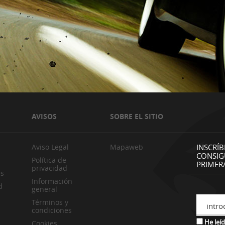
AVISOS
SOBRE EL SITIO
Aviso Legal
Mapaweb
INSCRÍB
CONSIG
Política de
PRIMER
privacidad
es
Información
d
general
Términos y
intro
condiciones
He leíd
Cookies