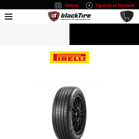
Noticias
Síguenos en Facebook
info@blacktire.es
914 353 309
Atención al cliente: L/V 9:00-14:00 y 15:00-19:00