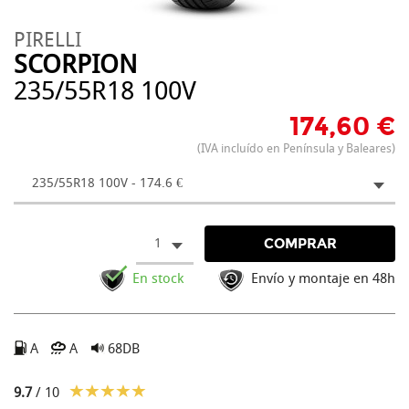
PIRELLI
SCORPION
235/55R18 100V
174,60 €
(IVA incluído en Península y Baleares)
235/55R18 100V - 174.6 €
1
COMPRAR
En stock
Envío y montaje en 48h
A
A
68DB
9.7
/ 10