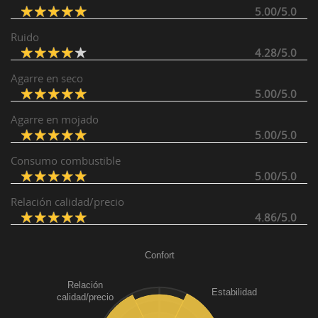
5.00/5.0
Ruido
4.28/5.0
Agarre en seco
5.00/5.0
Agarre en mojado
5.00/5.0
Consumo combustible
5.00/5.0
Relación calidad/precio
4.86/5.0
Confort
Relación
Estabilidad
calidad/precio