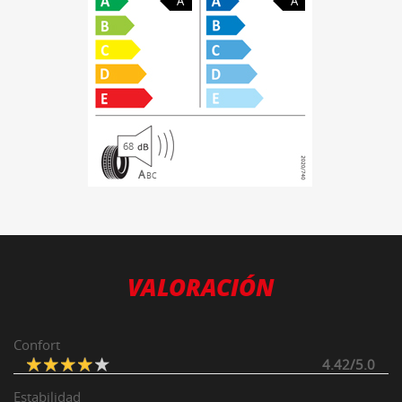
A
A
68
A
B
C
VALORACIÓN
Confort
4.42/5.0
Estabilidad