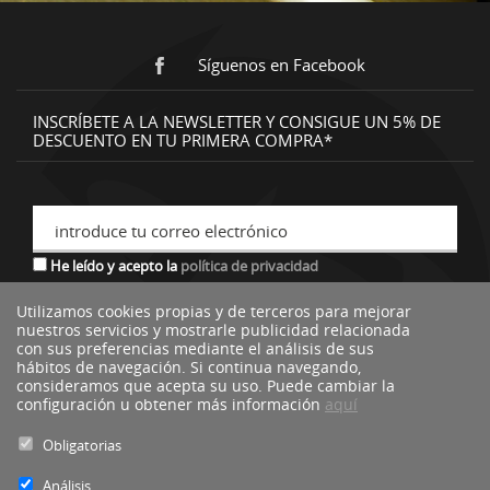
Síguenos en Facebook
INSCRÍBETE A LA NEWSLETTER Y CONSIGUE UN 5% DE
DESCUENTO EN TU PRIMERA COMPRA*
introduce tu correo electrónico
He leído y acepto la
política de privacidad
Utilizamos cookies propias y de terceros para mejorar
nuestros servicios y mostrarle publicidad relacionada
*descuento no acumulable a otras ofertas o promociones.
con sus preferencias mediante el análisis de sus
hábitos de navegación. Si continua navegando,
consideramos que acepta su uso. Puede cambiar la
configuración u obtener más información
aquí
Obligatorias
Análisis