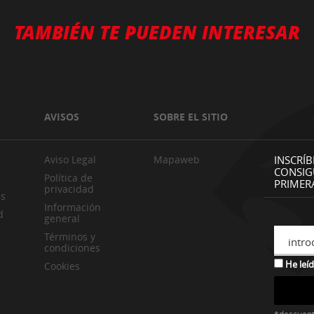
TAMBIÉN TE PUEDEN INTERESAR
AVISOS
SOBRE EL SITIO
Aviso Legal
Mapaweb
INSCRÍB
CONSIG
Política de
PRIMER
privacidad
es
Información
d
general
Términos y
intro
condiciones
He leíd
Cookies