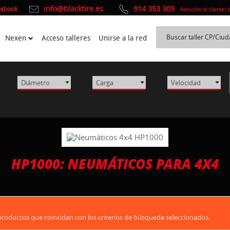
info@blacktire.es
914 353 309
cebook
Atención al cliente:
Nexen
Acceso talleres
Unirse a la red
HP1000: NEUMÁTICOS PARA 4X4
oductos que coincidan con los criterios de búsqueda seleccionados.