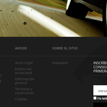
AVISOS
SOBRE EL SITIO
Aviso Legal
Mapaweb
INSCRÍB
CONSIG
Política de
PRIMER
privacidad
es
Información
d
general
Términos y
intro
condiciones
He leíd
Cookies