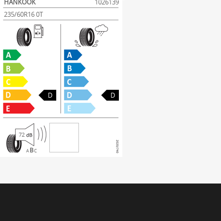
HANKOOK
1026139
235/60R16 0T
D
D
72
B
A
C