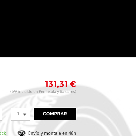
131,31 €
(IVA incluído en Península y Baleares)
1
COMPRAR
ock
Envío y montaje en 48h