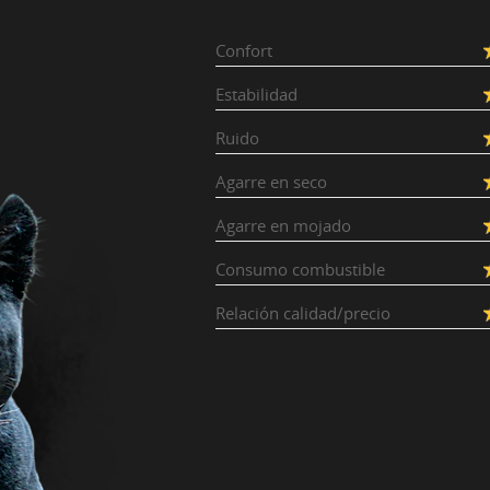
Confort
Estabilidad
Ruido
Agarre en seco
Agarre en mojado
Consumo combustible
Relación calidad/precio