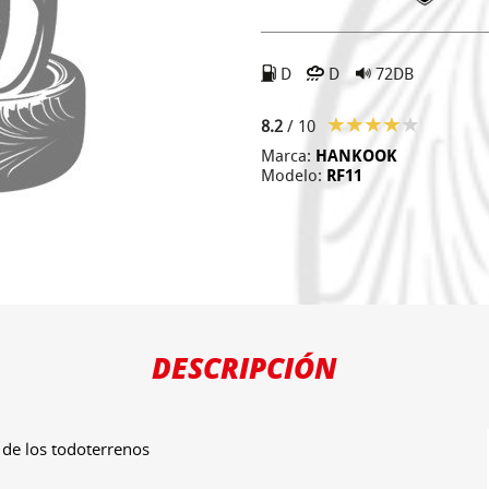
D
D
72DB
8.2
/ 10
Marca:
HANKOOK
Modelo:
RF11
DESCRIPCIÓN
 de los todoterrenos