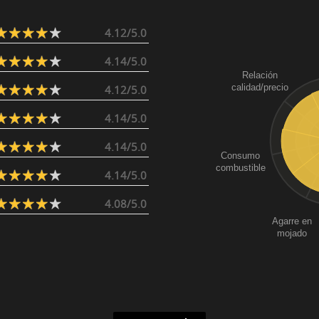
4.12/5.0
4.14/5.0
Relación
calidad/precio
4.12/5.0
4.14/5.0
4.14/5.0
Consumo
combustible
4.14/5.0
4.08/5.0
Agarre en
mojado