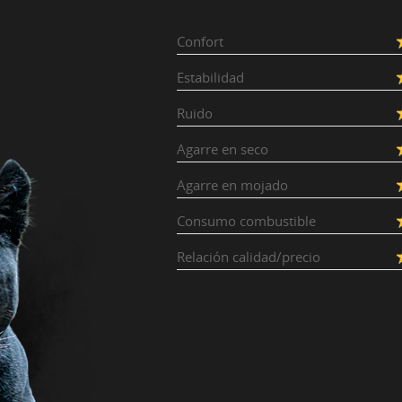
Confort
Estabilidad
Ruido
Agarre en seco
Agarre en mojado
Consumo combustible
Relación calidad/precio