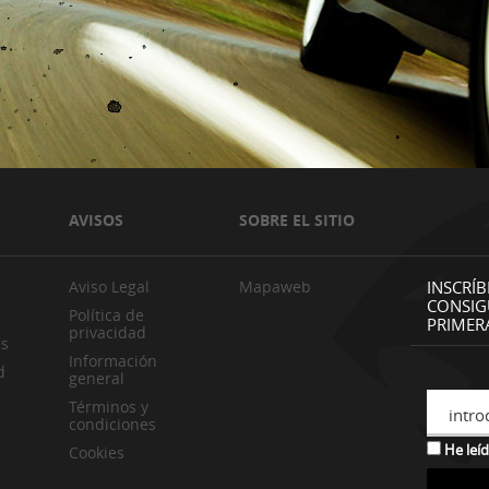
AVISOS
SOBRE EL SITIO
Aviso Legal
Mapaweb
INSCRÍB
CONSIG
Política de
PRIMER
privacidad
es
Información
d
general
Términos y
intro
condiciones
He leíd
Cookies