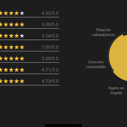
4.33/5.0
5.00/5.0
Relación
calidad/precio
4.24/5.0
5.00/5.0
5.00/5.0
Consumo
combustible
4.71/5.0
4.73/5.0
Agarre en
mojado