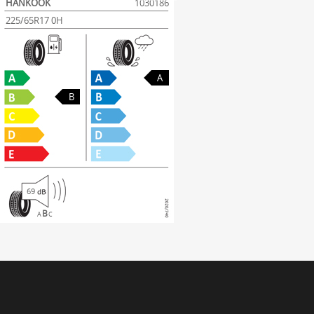
HANKOOK
1030186
225/65R17 0H
A
B
69
B
A
C