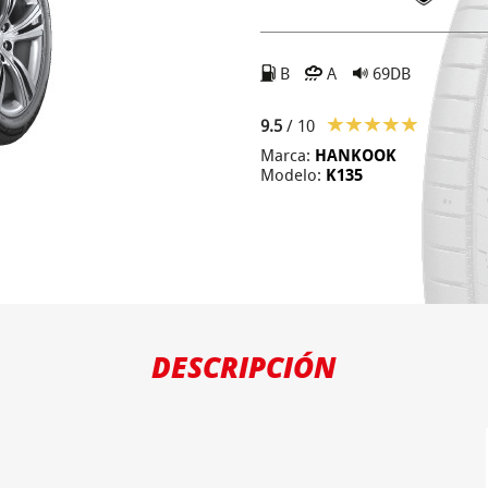
B
A
69DB
9.5
/ 10
Marca:
HANKOOK
Modelo:
K135
DESCRIPCIÓN