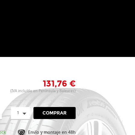
131,76 €
(IVA incluído en Península y Baleares)
1
COMPRAR
ock
Envío y montaje en 48h