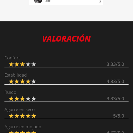
A
B
C
VALORACIÓN
Confort
3.33/5.0
Estabilidad
4.33/5.0
Ruido
3.33/5.0
Agarre en seco
5/5.0
Agarre en mojado