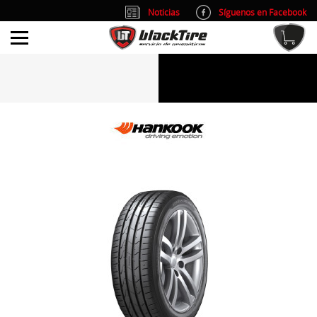
Noticias
Síguenos en Facebook
info@blacktire.es
914 353 309
Atención al cliente: L/V 9:00-14:00 y 15:00-19:00