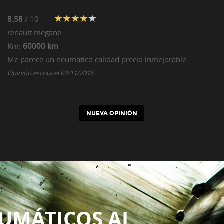
8.58
/ 10
renault
megane
Km:
60000 km
Me.parece un.neumatico calidad precio inmejorable
Opinión escrita el 03/11/2016
NUEVA OPINIÓN