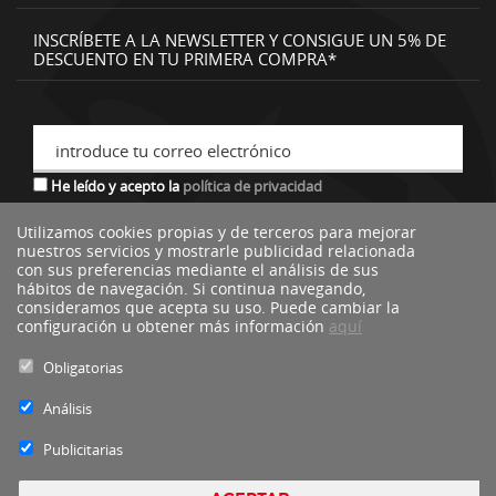
INSCRÍBETE A LA NEWSLETTER Y CONSIGUE UN 5% DE
DESCUENTO EN TU PRIMERA COMPRA*
introduce tu correo electrónico
He leído y acepto la
política de privacidad
Utilizamos cookies propias y de terceros para mejorar
nuestros servicios y mostrarle publicidad relacionada
*descuento no acumulable a otras ofertas o promociones.
con sus preferencias mediante el análisis de sus
hábitos de navegación. Si continua navegando,
consideramos que acepta su uso. Puede cambiar la
configuración u obtener más información
aquí
Obligatorias
Análisis
Publicitarias