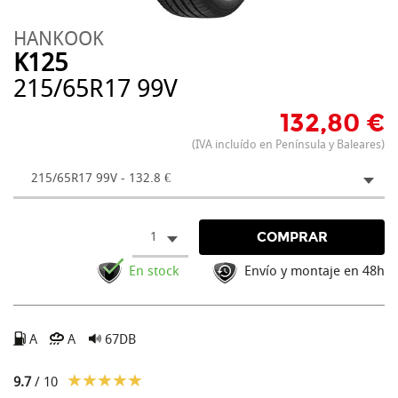
HANKOOK
K125
215/65R17 99V
132,80 €
(IVA incluído en Península y Baleares)
215/65R17 99V - 132.8 €
1
COMPRAR
En stock
Envío y montaje en 48h
A
A
67DB
9.7
/ 10