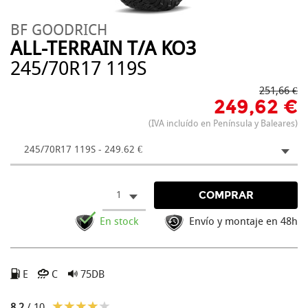
BF GOODRICH
ALL-TERRAIN T/A KO3
245/70R17 119S
251,66 €
249,62 €
(IVA incluído en Península y Baleares)
245/70R17 119S - 249.62 €
1
COMPRAR
En stock
Envío y montaje en 48h
E
C
75DB
8.2
/ 10