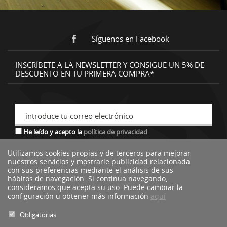
Síguenos en Facebook
INSCRÍBETE A LA NEWSLETTER Y CONSIGUE UN 5% DE
DESCUENTO EN TU PRIMERA COMPRA*
introduce tu correo electrónico
He leído y acepto la
política de privacidad
Utilizamos cookies propias y de terceros para mejorar
nuestros servicios y mostrarle publicidad relacionada
*descuento no acumulable a otras ofertas o promociones.
con sus preferencias mediante el análisis de sus
hábitos de navegación. Si continua navegando,
consideramos que acepta su uso. Puede cambiar la
configuración u obtener más información
aquí
Obligatorias