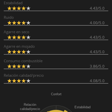
Estabilidad
4.43/5.0
Ruido
4.00/5.0
Agarre en seco
4.43/5.0
Agarre en mojado
4.43/5.0
Consumo combustible
3.86/5.0
Relación calidad/precio
4.08/5.0
Confort
Relación
Estabilidad
calidad/precio