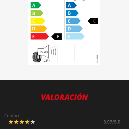
C
E
75
B
A
C
VALORACIÓN
Confort
3.97/5.0