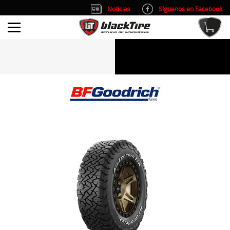
Noticias
Síguenos en Facebook
info@blacktire.es
914 353 309
Atención al cliente: L/V 9:00-14:00 y 15:00-19:00