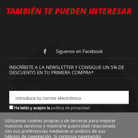
TAMBIÉN TE PUEDEN INTERESAR
Síguenos en Facebook
INSCRÍBETE A LA NEWSLETTER Y CONSIGUE UN 5% DE
DESCUENTO EN TU PRIMERA COMPRA*
introduce tu correo electrónico
He leído y acepto la
política de privacidad
Utilizamos cookies propias y de terceros para mejorar
nuestros servicios y mostrarle publicidad relacionada
*descuento no acumulable a otras ofertas o promociones.
con sus preferencias mediante el análisis de sus
hábitos de navegación. Si continua navegando,