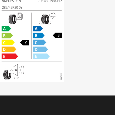
VREDESTEIN
8714692984112
285/45R20 0Y
B
C
75
B
A
C