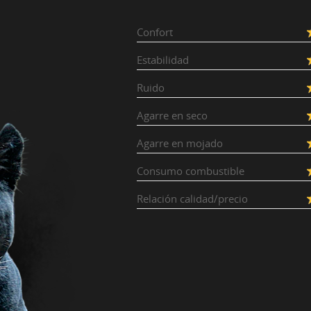
Confort
Estabilidad
Ruido
Agarre en seco
Agarre en mojado
Consumo combustible
Relación calidad/precio