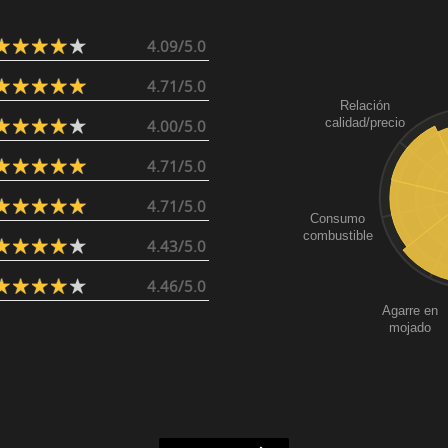
4.09/5.0
4.71/5.0
Relación
calidad/precio
4.00/5.0
4.71/5.0
4.71/5.0
Consumo
combustible
4.43/5.0
4.46/5.0
Agarre en
mojado