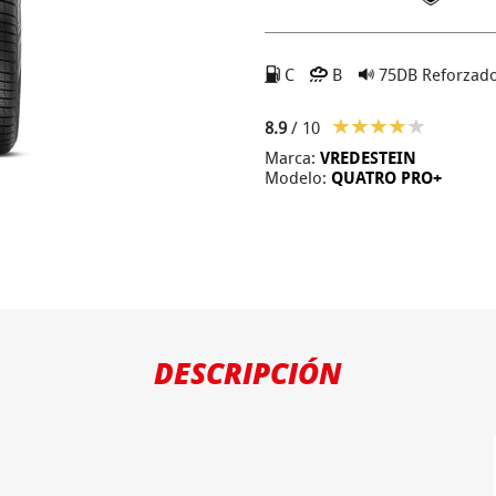
C
B
75DB
Reforzad
8.9
/ 10
Marca:
VREDESTEIN
Modelo:
QUATRO PRO+
DESCRIPCIÓN