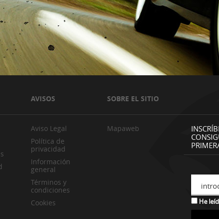
AVISOS
SOBRE EL SITIO
Aviso Legal
Mapaweb
INSCRÍB
CONSIG
Política de
PRIMER
privacidad
es
Información
d
general
Términos y
intro
condiciones
He leíd
Cookies