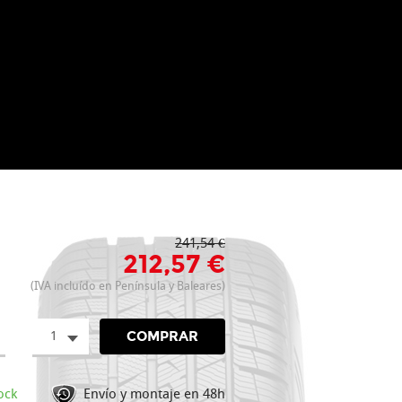
241,54 €
212,57 €
(IVA incluído en Península y Baleares)
1
COMPRAR
ock
Envío y montaje en 48h