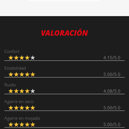
VALORACIÓN
Confort
4.15/5.0
Estabilidad
5.00/5.0
Ruido
4.08/5.0
Agarre en seco
5.00/5.0
Agarre en mojado
5.00/5.0