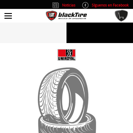
Noticias
Síguenos en Facebook
info@blacktire.es
914 353 309
Atención al cliente: L/V 9:00-14:00 y 15:00-19:00