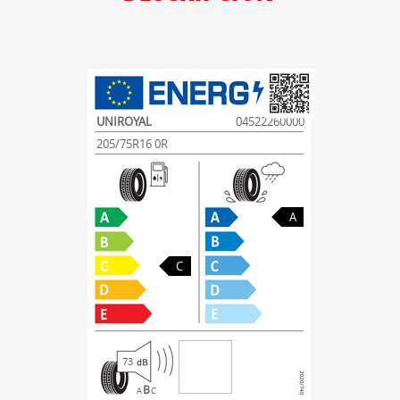
UNIROYAL
04522260000
205/75R16 0R
A
C
73
B
A
C