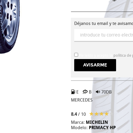
Déjanos tu email y te avisam
He leído y acepto la
política de
E
B
70DB
MERCEDES
8.4
/ 10
Marca:
MICHELIN
Modelo:
PRIMACY HP