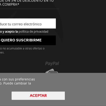
UE UN 5% DE DESCUENTO EN TU
A COMPRA*
duce tu correo electrónico
o y acepto la
política de privacidad
o no acumulable a otras ofertas o
nes.
a con sus preferencias
o. Puede cambiar la
ACEPTAR
pyright 2016 - Todos los derechos reservados by
nts