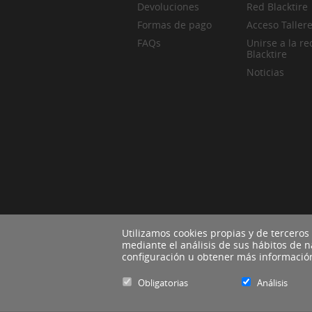
Devoluciones
Red Blacktire
Formas de pago
Acceso Taller
FAQs
Unirse a la re
Blacktire
Noticias
Utilizamos cookies propias y de terceros
mediante el análisis de sus hábitos de 
configuración u obtener más informaci
Obligatorias
Análisis