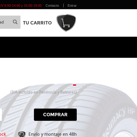
 L/V 9:00-14:00 y 15:00-19:00
Contacto
Entrar
TU CARRITO
-
(IVA incluído en Península y Baleares)
COMPRAR
ock
Envío y montaje en 48h