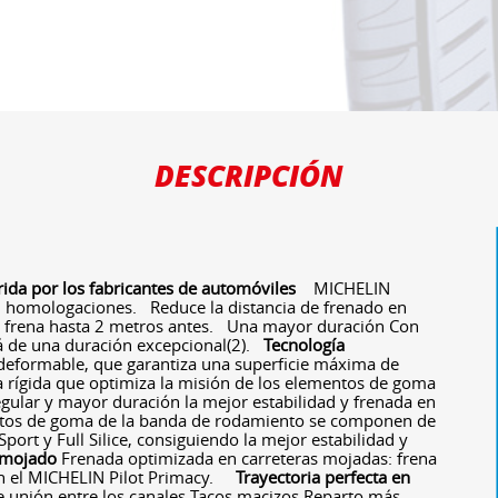
DESCRIPCIÓN
rida por los fabricantes de automóviles
MICHELIN
 homologaciones. Reduce la distancia de frenado en
frena hasta 2 metros antes. Una mayor duración Con
á de una duración excepcional(2).
Tecnología
deformable, que garantiza una superficie máxima de
ra rígida que optimiza la misión de los elementos de goma
egular y mayor duración la mejor estabilidad y frenada en
os de goma de la banda de rodamiento se componen de
port y Full Silice, consiguiendo la mejor estabilidad y
 mojado
Frenada optimizada en carreteras mojadas: frena
n el MICHELIN Pilot Primacy.
Trayectoria perfecta en
 unión entre los canales Tacos macizos Reparto más