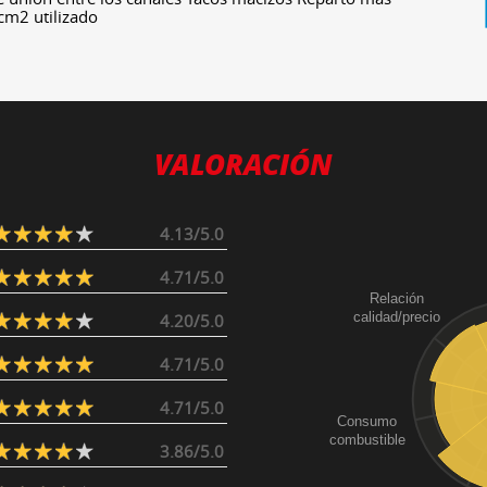
 cm2 utilizado
VALORACIÓN
4.13/5.0
4.71/5.0
Relación
calidad/precio
4.20/5.0
4.71/5.0
4.71/5.0
Consumo
combustible
3.86/5.0