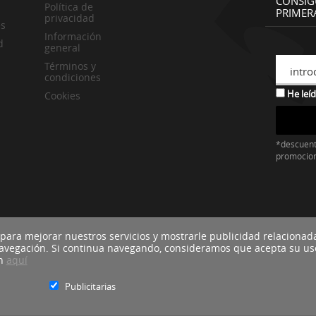
CONSIG
Política de
PRIMER
privacidad
es
Información
d
general
Términos y
intro
condiciones
He leíd
Cookies
*descuent
promocio
 para mejorar nuestros servicios y mostrarle publicidad relacionad
navegación. Si continua navegando, consideramos que acepta su us
ón
aquí
Publicitarias
Blacktire Co