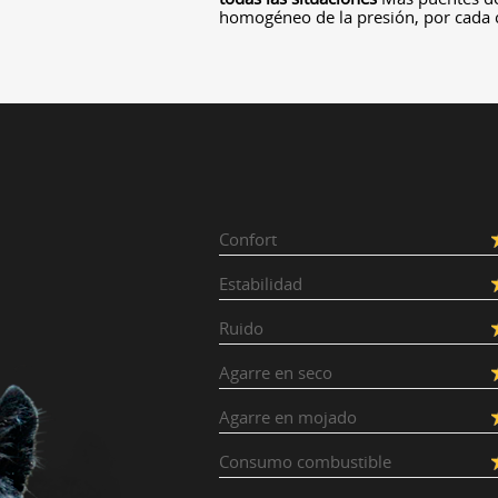
homogéneo de la presión, por cada
Confort
Estabilidad
Ruido
Agarre en seco
Agarre en mojado
Consumo combustible