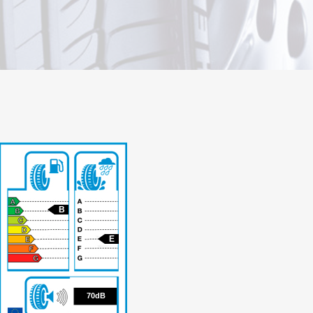
B
E
70
70dB