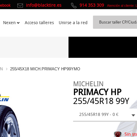
info@blacktire.es
914 353 309
cebook
Atención al cliente:
Nexen
Acceso talleres
Unirse a la red
IN
255/45X18 MICH.PRIMACY HP99YMO
MICHELIN
PRIMACY HP
255/45R18 99Y
255/45R18 99Y - 0 €
Sin st