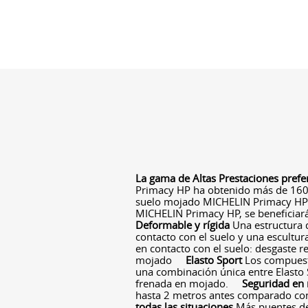
La gama de Altas Prestaciones prefe
Primacy HP ha obtenido más de 160
suelo mojado MICHELIN Primacy HP 
MICHELIN Primacy HP, se beneficiar
Deformable y rígida
Una estructura 
contacto con el suelo y una escultu
en contacto con el suelo: desgaste r
mojado
Elasto Sport
Los compuest
una combinación única entre Elasto S
frenada en mojado.
Seguridad en
hasta 2 metros antes comparado co
todas las situaciones
Más puentes de