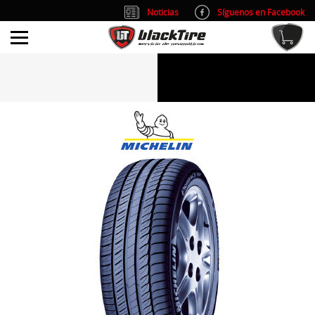
Noticias
Síguenos en Facebook
info@blacktire.es
914 353 309
Atención al cliente: L/V 9:00-14:00 y 15:00-19:00