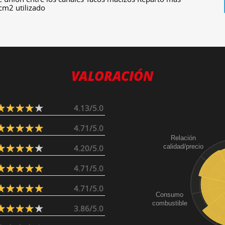
 cm2 utilizado
VALORACIÓN
4.13/5.0
4.71/5.0
Relación
calidad/precio
4.20/5.0
4.71/5.0
4.71/5.0
Consumo
combustible
3.86/5.0