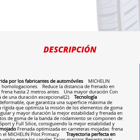
DESCRIPCIÓN
rida por los fabricantes de automóviles
MICHELIN
 homologaciones. Reduce la distancia de frenado en
frena hasta 2 metros antes. Una mayor duración Con
á de una duración excepcional(2).
Tecnología
deformable, que garantiza una superficie máxima de
ra rígida que optimiza la misión de los elementos de goma
egular y mayor duración la mejor estabilidad y frenada en
os de goma de la banda de rodamiento se componen de
port y Full Silice, consiguiendo la mejor estabilidad y
 mojado
Frenada optimizada en carreteras mojadas: frena
n el MICHELIN Pilot Primacy.
Trayectoria perfecta en
 unión entre los canales Tacos macizos Reparto más