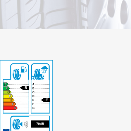
B
E
70
70dB