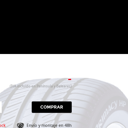
-
(IVA incluído en Península y Baleares)
COMPRAR
ock
Envío y montaje en 48h