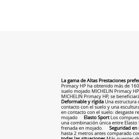
La gama de Altas Prestaciones prefe
Primacy HP ha obtenido más de 160
suelo mojado MICHELIN Primacy HP 
MICHELIN Primacy HP, se beneficiar
Deformable y rígida
Una estructura 
contacto con el suelo y una escultu
en contacto con el suelo: desgaste r
mojado
Elasto Sport
Los compuest
una combinación única entre Elasto S
frenada en mojado.
Seguridad en
hasta 2 metros antes comparado co
todas las situaciones
Más puentes de