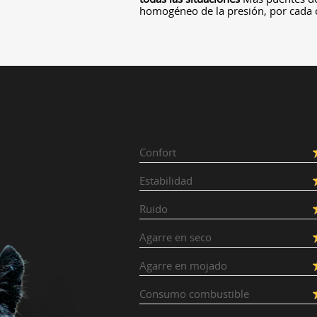
homogéneo de la presión, por cada
Confort
Estabilidad
Ruido
Agarre en seco
Agarre en mojado
Consumo combustible