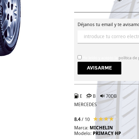
Déjanos tu email y te avisam
He leído y acepto la
política de
E
B
70DB
MERCEDES
8.4
/ 10
Marca:
MICHELIN
Modelo:
PRIMACY HP