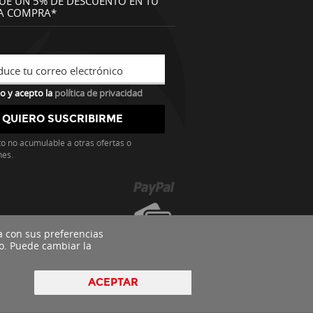
UE UN 5% DE DESCUENTO EN TU
A COMPRA*
duce tu correo electrónico
o y acepto la
política de privacidad
o no acumulable a otras ofertas o
nes.
a con sus preferencias
o. Puede cambiar la
ACEPTAR
pyright 2016 - Todos los derechos reservados by
nts