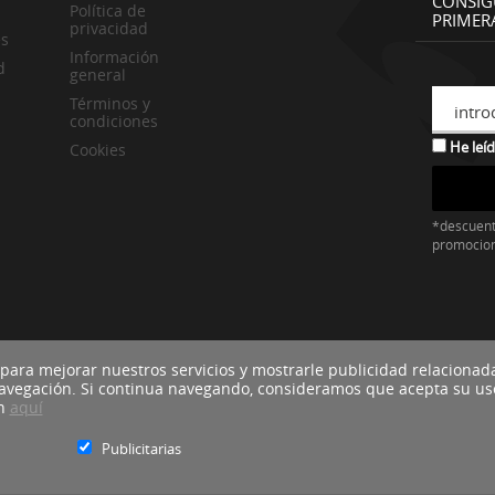
CONSIG
Política de
PRIMER
privacidad
es
Información
d
general
Términos y
intro
condiciones
He leíd
Cookies
*descuent
promocio
 para mejorar nuestros servicios y mostrarle publicidad relacionad
navegación. Si continua navegando, consideramos que acepta su us
ón
aquí
Publicitarias
Blacktire Co