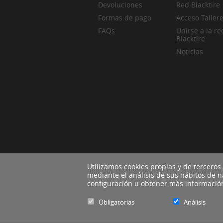
Devoluciones
Red Blacktire
Formas de pago
Acceso Taller
FAQs
Unirse a la re
Blacktire
Noticias
Utilizamos cookies propias y de terceros
mediante el análisis de sus hábitos de 
configuración u obtener más informaci
Obligatorias
Análisis