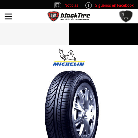
Noticias
Síguenos en Facebook
info@blacktire.es
914 353 309
Atención al cliente: L/V 9:00-14:00 y 15:00-19:00