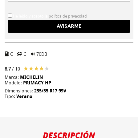
He leído y acepto la
política de privacidad
C
C
70DB
8.7
/ 10
Marca:
MICHELIN
Modelo:
PRIMACY HP
Dimensiones:
235/55 R17 99V
Tipo:
Verano
DESCRIPCIÓN