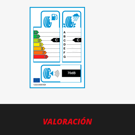
C
C
70
70dB
VALORACIÓN