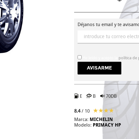
Déjanos tu email y te avisam
He leído y acepto la
política de
E
B
70DB
8.4
/ 10
Marca:
MICHELIN
Modelo:
PRIMACY HP