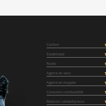
Confort
Estabilidad
Ruido
Agarre en seco
Agarre en mojado
Consumo combustible
Relación calidad/precio