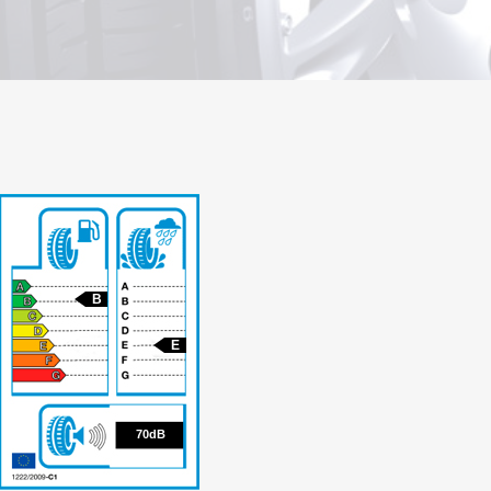
B
E
70
70dB