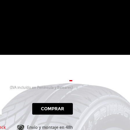
-
(IVA incluído en Península y Baleares)
COMPRAR
ock
Envío y montaje en 48h