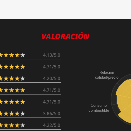
VALORACIÓN
4.13/5.0
4.71/5.0
Relación
calidad/precio
4.20/5.0
4.71/5.0
4.71/5.0
Consumo
combustible
3.86/5.0
4.22/5.0