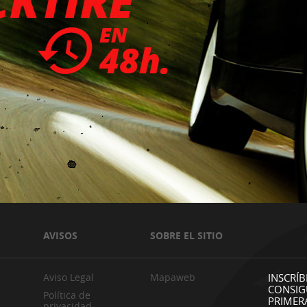
AVISOS
SOBRE EL SITIO
Aviso Legal
Mapaweb
INSCRÍB
CONSIG
Política de
PRIMER
privacidad