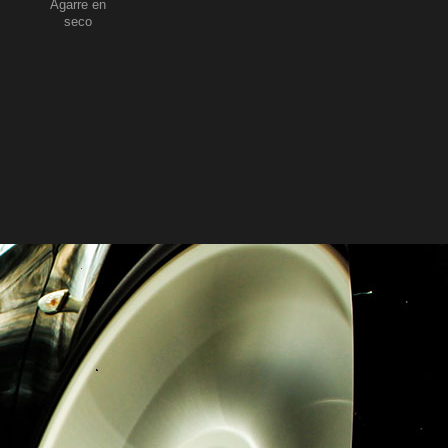
Agarre en
seco