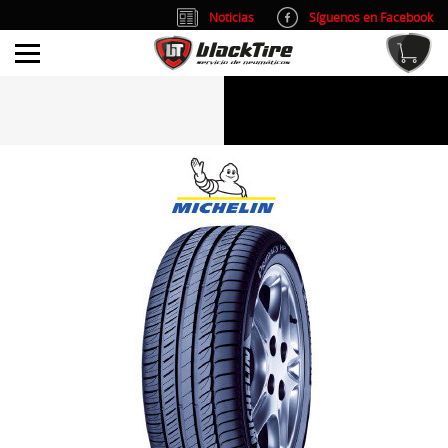
Noticias
Síguenos en Facebook
info@blacktire.es
914 353 309
Atención al cliente: L/V 9:00-14:00 y 15:00-19:00