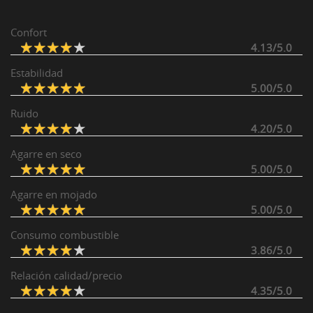
Confort
4.13/5.0
Estabilidad
5.00/5.0
Ruido
4.20/5.0
Agarre en seco
5.00/5.0
Agarre en mojado
5.00/5.0
Consumo combustible
3.86/5.0
Relación calidad/precio
4.35/5.0