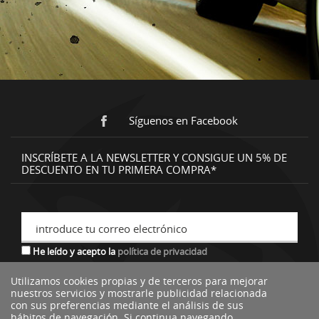
Síguenos en Facebook
INSCRÍBETE A LA NEWSLETTER Y CONSIGUE UN 5% DE
DESCUENTO EN TU PRIMERA COMPRA*
introduce tu correo electrónico
He leído y acepto la
política de privacidad
Utilizamos cookies propias y de terceros para mejorar
nuestros servicios y mostrarle publicidad relacionada
*descuento no acumulable a otras ofertas o promociones.
con sus preferencias mediante el análisis de sus
hábitos de navegación. Si continua navegando,