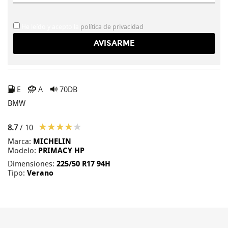
He leído y acepto la
política de privacidad
E
A
70DB
BMW
8.7
/ 10
Marca:
MICHELIN
Modelo:
PRIMACY HP
Dimensiones:
225/50 R17 94H
Tipo:
Verano