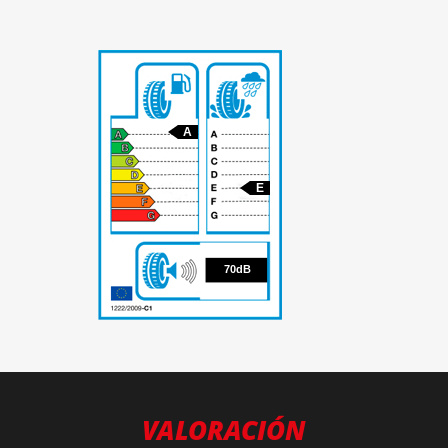
A
E
70
70dB
VALORACIÓN