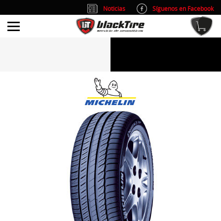
Noticias
Síguenos en Facebook
info@blacktire.es
914 353 309
Atención al cliente: L/V 9:00-14:00 y 15:00-19:00