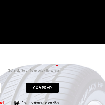
-
(IVA incluído en Península y Baleares)
COMPRAR
ock
Envío y montaje en 48h