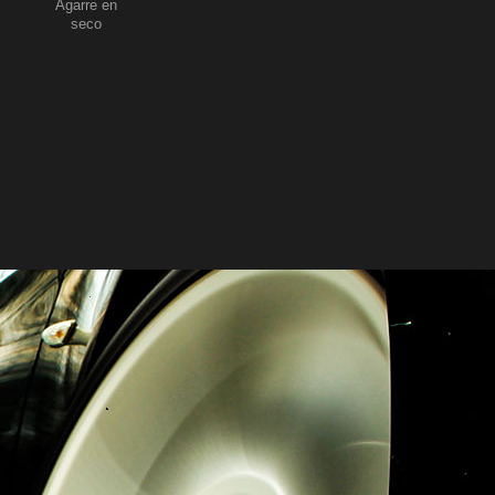
Agarre en
seco