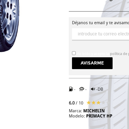
Déjanos tu email y te avisam
He leído y acepto la
política de
-
-
-DB
6.0
/ 10
Marca:
MICHELIN
Modelo:
PRIMACY HP