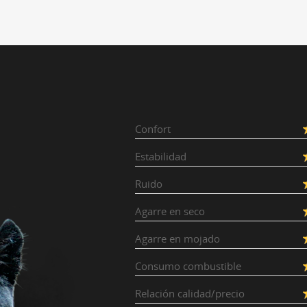
Confort
Estabilidad
Ruido
Agarre en seco
Agarre en mojado
Consumo combustible
Relación calidad/precio