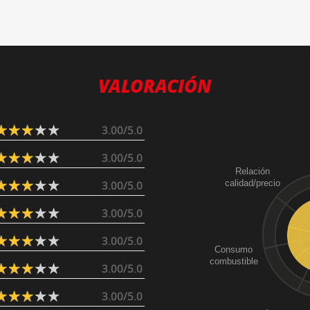
VALORACIÓN
3.00/5.0
3.00/5.0
Relación
calidad/precio
3.00/5.0
3.00/5.0
3.00/5.0
Consumo
combustible
3.00/5.0
3.00/5.0