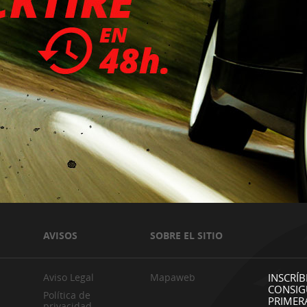
AVISOS
SOBRE EL SITIO
Aviso Legal
Mapaweb
INSCRÍB
CONSIG
Política de
PRIMER
privacidad