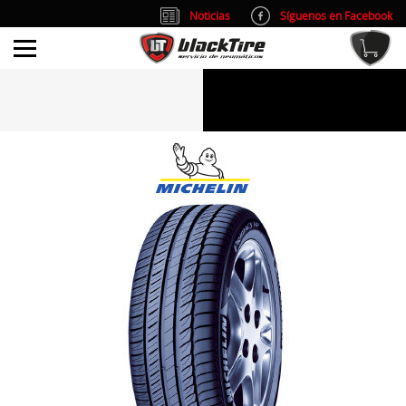
Noticias
Síguenos en Facebook
info@blacktire.es
914 353 309
Atención al cliente: L/V 9:00-14:00 y 15:00-19:00