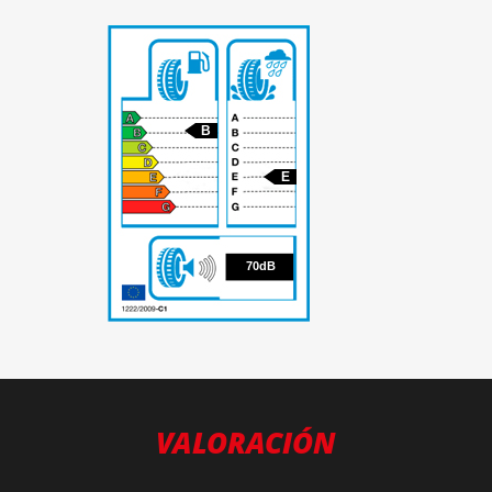
B
E
70
70dB
VALORACIÓN