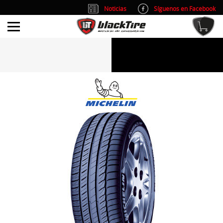
Noticias
Síguenos en Facebook
info@blacktire.es
914 353 309
Atención al cliente: L/V 9:00-14:00 y 15:00-19:00