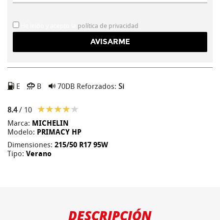
He leído y acepto la
política de privacidad
E
B
70DB
Reforzados:
Si
8.4
/ 10
Marca:
MICHELIN
Modelo:
PRIMACY HP
Dimensiones:
215/50 R17 95W
Tipo:
Verano
DESCRIPCIÓN