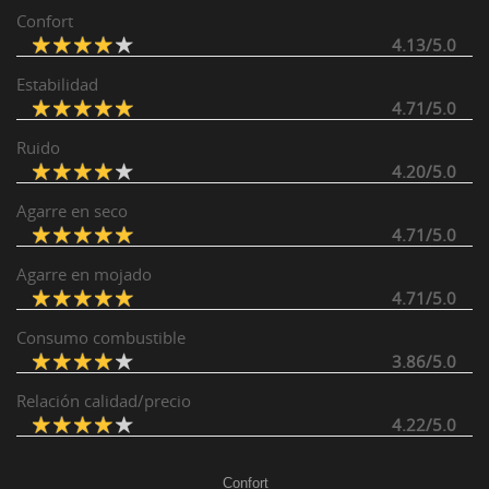
Confort
4.13/5.0
Estabilidad
4.71/5.0
Ruido
4.20/5.0
Agarre en seco
4.71/5.0
Agarre en mojado
4.71/5.0
Consumo combustible
3.86/5.0
Relación calidad/precio
4.22/5.0
Confort