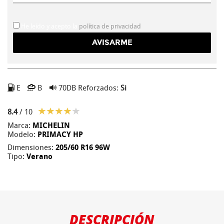
He leído y acepto la
política de privacidad
E
B
70DB
Reforzados:
Si
8.4
/ 10
Marca:
MICHELIN
Modelo:
PRIMACY HP
Dimensiones:
205/60 R16 96W
Tipo:
Verano
DESCRIPCIÓN