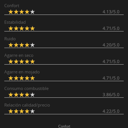
Confort
4.13/5.0
Estabilidad
4.71/5.0
Ruido
4.20/5.0
Agarre en seco
4.71/5.0
Agarre en mojado
4.71/5.0
Consumo combustible
3.86/5.0
Relación calidad/precio
4.22/5.0
Confort