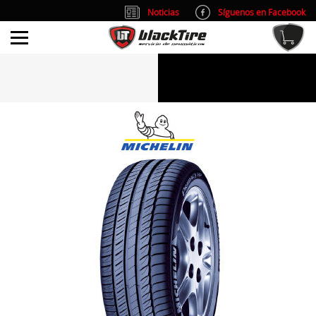
Noticias
Síguenos en Facebook
info@blacktire.es
914 353 309
Atención al cliente: L/V 9:00-14:00 y 15:00-19:00