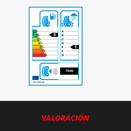
B
E
70
70dB
VALORACIÓN