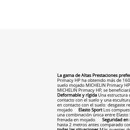
La gama de Altas Prestaciones prefe
Primacy HP ha obtenido más de 160
suelo mojado MICHELIN Primacy HP 
MICHELIN Primacy HP, se beneficiar
Deformable y rígida
Una estructura 
contacto con el suelo y una escultu
en contacto con el suelo: desgaste r
mojado
Elasto Sport
Los compuest
una combinación única entre Elasto S
frenada en mojado.
Seguridad en
hasta 2 metros antes comparado co
todas las situaciones
Más puentes de