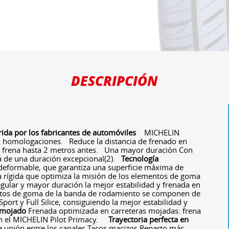
DESCRIPCIÓN
rida por los fabricantes de automóviles
MICHELIN
 homologaciones. Reduce la distancia de frenado en
frena hasta 2 metros antes. Una mayor duración Con
á de una duración excepcional(2).
Tecnología
deformable, que garantiza una superficie máxima de
ra rígida que optimiza la misión de los elementos de goma
egular y mayor duración la mejor estabilidad y frenada en
os de goma de la banda de rodamiento se componen de
port y Full Silice, consiguiendo la mejor estabilidad y
 mojado
Frenada optimizada en carreteras mojadas: frena
n el MICHELIN Pilot Primacy.
Trayectoria perfecta en
 unión entre los canales Tacos macizos Reparto más