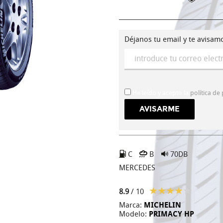
Déjanos tu email y te avisam
He leído y acepto la
política de
C
B
70DB
MERCEDES
8.9
/ 10
Marca:
MICHELIN
Modelo:
PRIMACY HP