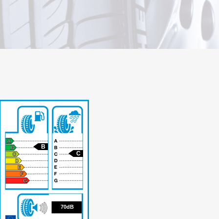
B
C
70
70dB