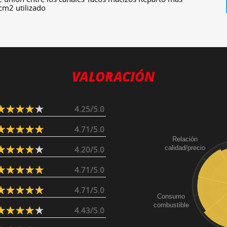
 cm2 utilizado
VALORACIÓN
4.25/5.0
4.71/5.0
Relación
calidad/precio
4.20/5.0
4.71/5.0
4.71/5.0
Consumo
combustible
4.43/5.0