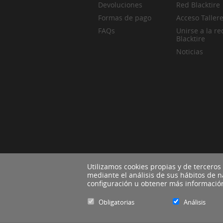
Devoluciones
Red Blacktire
Formas de pago
Acceso Taller
FAQs
Unirse a la re
Blacktire
Noticias
Utilizamos cookies propias y de terceros
mediante el análisis de sus hábitos de 
configuración u obtener más informaci
Obligatorias
Análisis