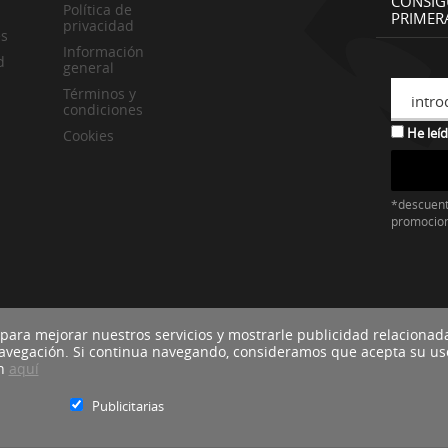
CONSIG
Política de
PRIMER
privacidad
es
Información
d
general
Términos y
intro
condiciones
He leíd
Cookies
*descuent
promocio
 para mejorar nuestros servicios y mostrarle publicidad relacionad
navegación. Si continua navegando, consideramos que acepta su us
ón
aquí
Publicitarias
Blacktire Co