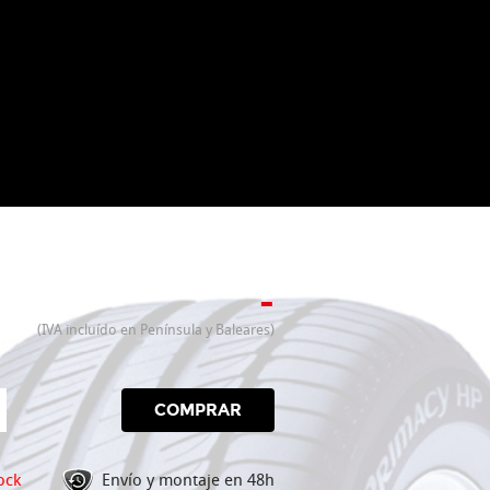
-
(IVA incluído en Península y Baleares)
COMPRAR
ock
Envío y montaje en 48h