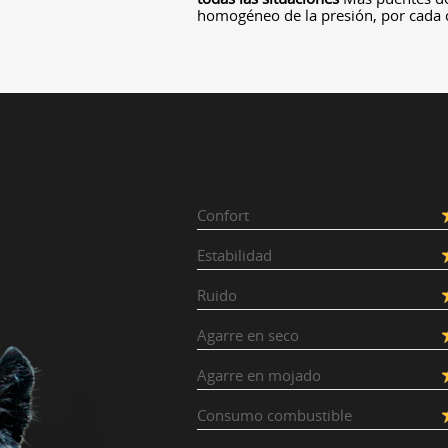
homogéneo de la presión, por cada
Confort
Estabilidad
Ruido
Agarre en seco
Agarre en mojado
Consumo combustible