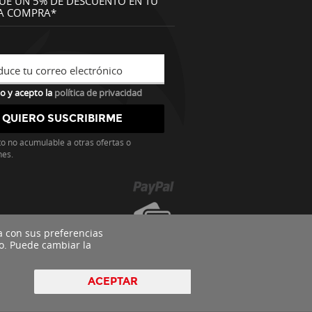
UE UN 5% DE DESCUENTO EN TU
A COMPRA*
duce tu correo electrónico
o y acepto la
política de privacidad
o no acumulable a otras ofertas o
nes.
a con sus preferencias
o. Puede cambiar la
ACEPTAR
pyright 2016 - Todos los derechos reservados by
nts