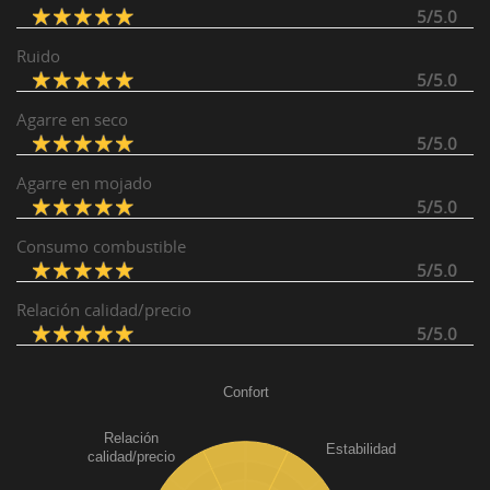
5/5.0
Ruido
5/5.0
Agarre en seco
5/5.0
Agarre en mojado
5/5.0
Consumo combustible
5/5.0
Relación calidad/precio
5/5.0
Confort
Relación
Estabilidad
calidad/precio