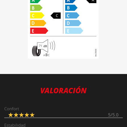
C
71
B
A
C
VALORACIÓN
Confort
5/5.0
Estabilidad