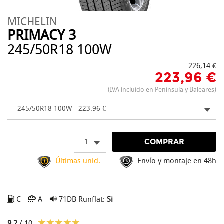
MICHELIN
PRIMACY 3
245/50R18 100W
226,14 €
223,96 €
(IVA incluído en Península y Baleares)
245/50R18 100W - 223.96 €
1
COMPRAR
Últimas unid.
Envío y montaje en 48h
C
A
71DB
Runflat:
Si
9.2
/ 10