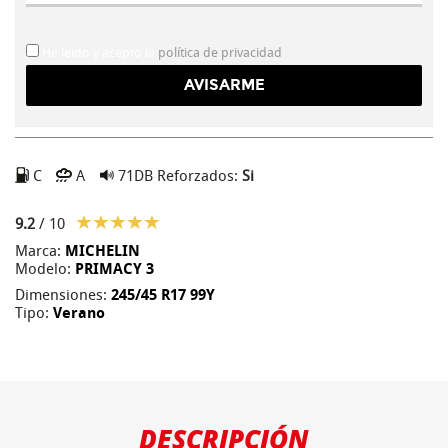
He leído y acepto la
política de privacidad
C
A
71DB
Reforzados:
Si
9.2
/ 10
Marca:
MICHELIN
Modelo:
PRIMACY 3
Dimensiones:
245/45 R17 99Y
Tipo:
Verano
DESCRIPCIÓN