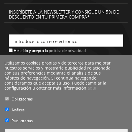
INSCRÍBETE A LA NEWSLETTER Y CONSIGUE UN 5% DE
DESCUENTO EN TU PRIMERA COMPRA*
introduce tu correo electrónico
He leído y acepto la
política de privacidad
Utilizamos cookies propias y de terceros para mejorar
nuestros servicios y mostrarle publicidad relacionada
*descuento no acumulable a otras ofertas o promociones.
con sus preferencias mediante el análisis de sus
hábitos de navegación. Si continua navegando,
consideramos que acepta su uso. Puede cambiar la
configuración u obtener más información
aquí
Obligatorias
Análisis
Publicitarias