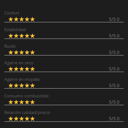
Confort
5/5.0
Estabilidad
5/5.0
Ruido
5/5.0
Agarre en seco
5/5.0
Agarre en mojado
5/5.0
Consumo combustible
5/5.0
Relación calidad/precio
5/5.0