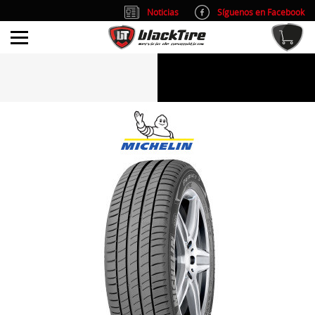
Noticias
Síguenos en Facebook
info@blacktire.es
914 353 309
Atención al cliente: L/V 9:00-14:00 y 15:00-19:00