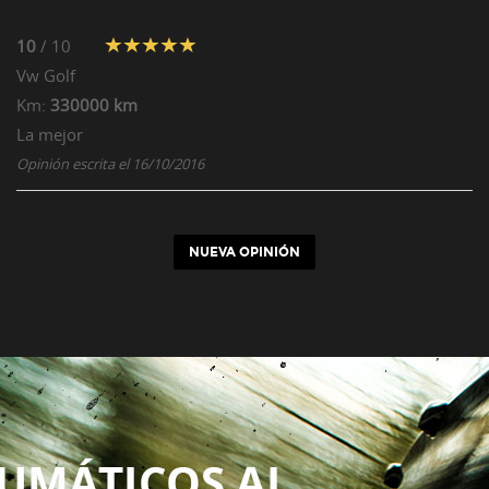
10
/ 10
Vw
Golf
Km:
330000 km
La mejor
Opinión escrita el 16/10/2016
NUEVA OPINIÓN