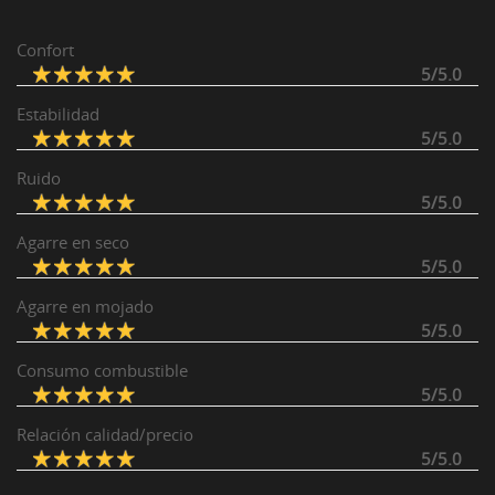
Confort
5/5.0
Estabilidad
5/5.0
Ruido
5/5.0
Agarre en seco
5/5.0
Agarre en mojado
5/5.0
Consumo combustible
5/5.0
Relación calidad/precio
5/5.0