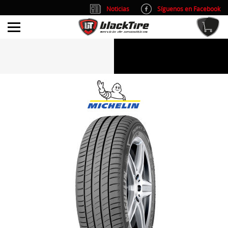
Noticias
Síguenos en Facebook
info@blacktire.es
914 353 309
Atención al cliente: L/V 9:00-14:00 y 15:00-19:00