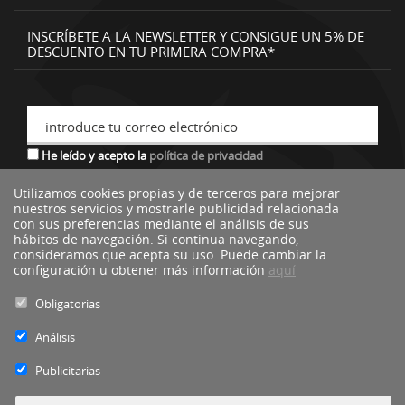
INSCRÍBETE A LA NEWSLETTER Y CONSIGUE UN 5% DE
DESCUENTO EN TU PRIMERA COMPRA*
introduce tu correo electrónico
He leído y acepto la
política de privacidad
Utilizamos cookies propias y de terceros para mejorar
nuestros servicios y mostrarle publicidad relacionada
*descuento no acumulable a otras ofertas o promociones.
con sus preferencias mediante el análisis de sus
hábitos de navegación. Si continua navegando,
consideramos que acepta su uso. Puede cambiar la
configuración u obtener más información
aquí
Obligatorias
Análisis
Publicitarias