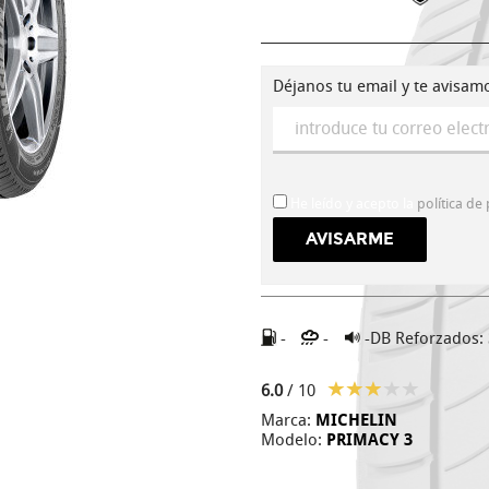
Déjanos tu email y te avisam
He leído y acepto la
política de
-
-
-DB
Reforzados:
6.0
/ 10
Marca:
MICHELIN
Modelo:
PRIMACY 3