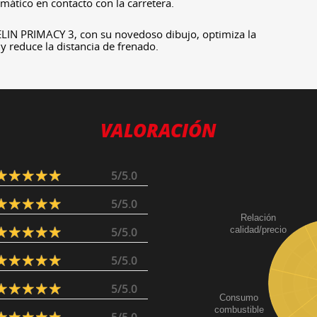
mático en contacto con la carretera.
LIN PRIMACY 3, con su novedoso dibujo, optimiza la
y reduce la distancia de frenado.
VALORACIÓN
5/5.0
5/5.0
Relación
calidad/precio
5/5.0
5/5.0
5/5.0
Consumo
combustible