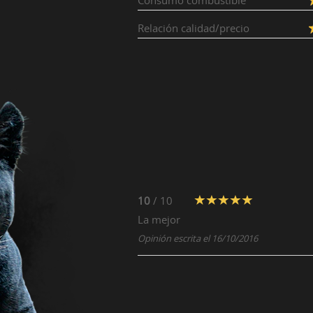
Consumo combustible
Relación calidad/precio
10
/ 10
La mejor
Opinión escrita el 16/10/2016