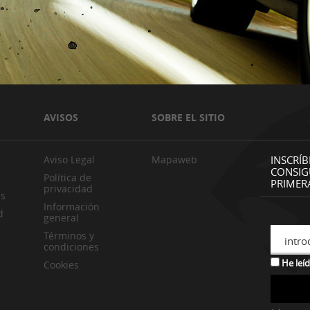
AVISOS
SOBRE EL SITIO
Aviso Legal
Mapaweb
INSCRÍB
CONSIG
Política de
PRIMER
privacidad
es
Información
d
general
Términos y
intro
condiciones
He leíd
Cookies