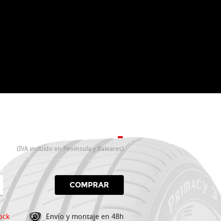
-
(IVA incluído en Península y Baleares)
COMPRAR
ock
Envío y montaje en 48h