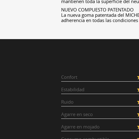
mantienen toda la superficie del neu
NUEVO COMPUESTO PATENTADO
La nueva goma patentada del MICHE
adherencia en todas las condiciones 
Confort
Estabilidad
Ruido
Agarre en seco
Agarre en mojado