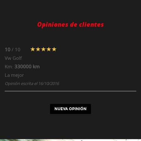
Opiniones de clientes
10
/ 10
Vw
Golf
Km:
330000 km
La mejor
Opinión escrita el 16/10/2016
NUEVA OPINIÓN