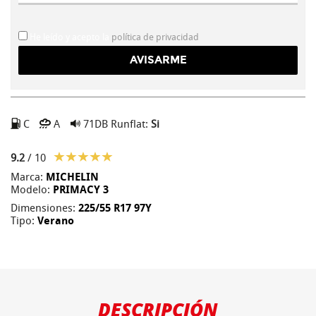
He leído y acepto la
política de privacidad
C
A
71DB
Runflat:
Si
9.2
/ 10
Marca:
MICHELIN
Modelo:
PRIMACY 3
Dimensiones:
225/55 R17 97Y
Tipo:
Verano
DESCRIPCIÓN