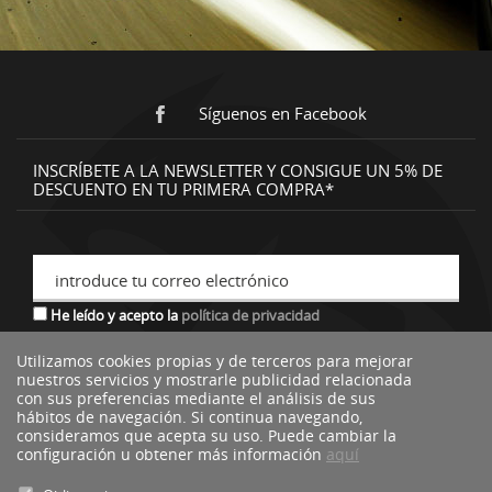
Síguenos en Facebook
INSCRÍBETE A LA NEWSLETTER Y CONSIGUE UN 5% DE
DESCUENTO EN TU PRIMERA COMPRA*
introduce tu correo electrónico
He leído y acepto la
política de privacidad
Utilizamos cookies propias y de terceros para mejorar
nuestros servicios y mostrarle publicidad relacionada
*descuento no acumulable a otras ofertas o promociones.
con sus preferencias mediante el análisis de sus
hábitos de navegación. Si continua navegando,
consideramos que acepta su uso. Puede cambiar la
configuración u obtener más información
aquí