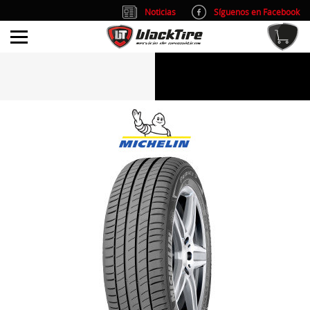
Noticias
Síguenos en Facebook
info@blacktire.es
914 353 309
Atención al cliente: L/V 9:00-14:00 y 15:00-19:00