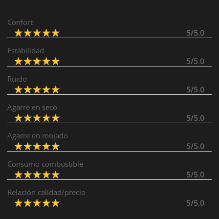
Confort
5/5.0
Estabilidad
5/5.0
Ruido
5/5.0
Agarre en seco
5/5.0
Agarre en mojado
5/5.0
Consumo combustible
5/5.0
Relación calidad/precio
5/5.0