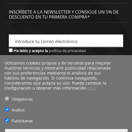
INSCRÍBETE A LA NEWSLETTER Y CONSIGUE UN 5% DE
DESCUENTO EN TU PRIMERA COMPRA*
introduce tu correo electrónico
He leído y acepto la
política de privacidad
Utilizamos cookies propias y de terceros para mejorar
nuestros servicios y mostrarle publicidad relacionada
*descuento no acumulable a otras ofertas o promociones.
con sus preferencias mediante el análisis de sus
hábitos de navegación. Si continua navegando,
consideramos que acepta su uso. Puede cambiar la
configuración u obtener más información
aquí
Obligatorias
Análisis
Publicitarias