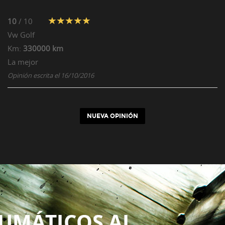
10
/ 10
Vw
Golf
Km:
330000 km
La mejor
Opinión escrita el 16/10/2016
NUEVA OPINIÓN