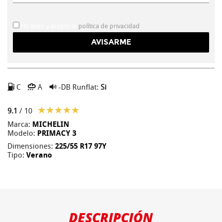
He leído y acepto la
política de privacidad
C
A
-DB
Runflat:
Si
9.1
/ 10
Marca:
MICHELIN
Modelo:
PRIMACY 3
Dimensiones:
225/55 R17 97Y
Tipo:
Verano
DESCRIPCIÓN