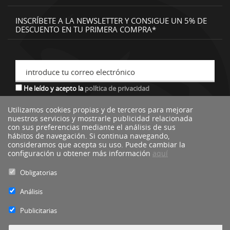
INSCRÍBETE A LA NEWSLETTER Y CONSIGUE UN 5% DE
DESCUENTO EN TU PRIMERA COMPRA*
introduce tu correo electrónico
He leído y acepto la
política de privacidad
Utilizamos cookies propias y de terceros para mejorar
nuestros servicios y mostrarle publicidad relacionada
*descuento no acumulable a otras ofertas o promociones.
con sus preferencias mediante el análisis de sus
hábitos de navegación. Si continua navegando,
consideramos que acepta su uso. Puede cambiar la
configuración u obtener más información
aquí
Obligatorias
Análisis
Publicitarias