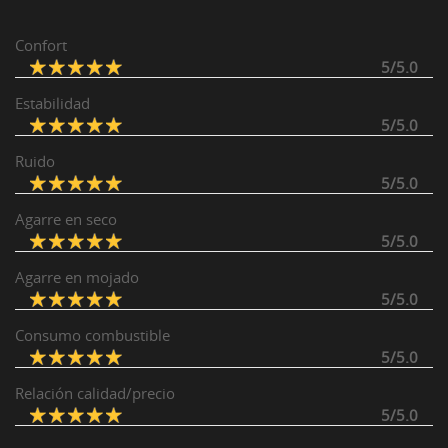
Confort
5/5.0
Estabilidad
5/5.0
Ruido
5/5.0
Agarre en seco
5/5.0
Agarre en mojado
5/5.0
Consumo combustible
5/5.0
Relación calidad/precio
5/5.0