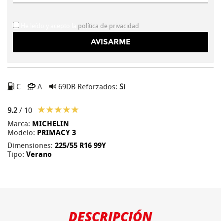
He leído y acepto la
política de privacidad
C
A
69DB
Reforzados:
Si
9.2
/ 10
Marca:
MICHELIN
Modelo:
PRIMACY 3
Dimensiones:
225/55 R16 99Y
Tipo:
Verano
DESCRIPCIÓN