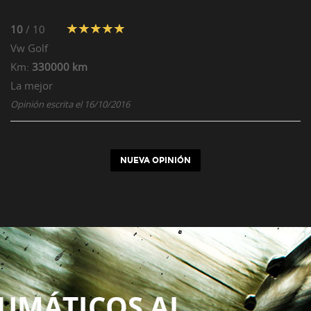
10
/ 10
Vw
Golf
Km:
330000 km
La mejor
Opinión escrita el 16/10/2016
NUEVA OPINIÓN