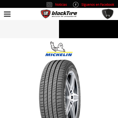
Noticias
Síguenos en Facebook
info@blacktire.es
914 353 309
Atención al cliente: L/V 9:00-14:00 y 15:00-19:00