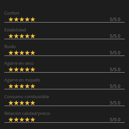
Confort
5/5.0
Estabilidad
5/5.0
Ruido
5/5.0
Agarre en seco
5/5.0
Agarre en mojado
5/5.0
Consumo combustible
5/5.0
Relación calidad/precio
5/5.0