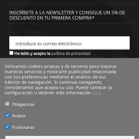
INSCRÍBETE A LA NEWSLETTER Y CONSIGUE UN 5% DE
DESCUENTO EN TU PRIMERA COMPRA*
introduce tu correo electrónico
He leído y acepto la
política de privacidad
Utilizamos cookies propias y de terceros para mejorar
nuestros servicios y mostrarle publicidad relacionada
*descuento no acumulable a otras ofertas o promociones.
con sus preferencias mediante el análisis de sus
hábitos de navegación. Si continua navegando,
consideramos que acepta su uso. Puede cambiar la
configuración u obtener más información
aquí
Obligatorias
Análisis
Publicitarias