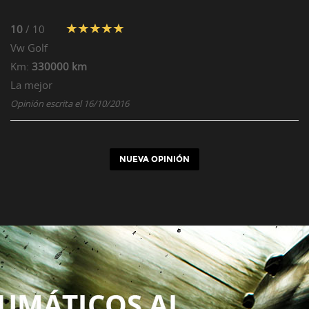
10
/ 10
Vw
Golf
Km:
330000 km
La mejor
Opinión escrita el 16/10/2016
NUEVA OPINIÓN