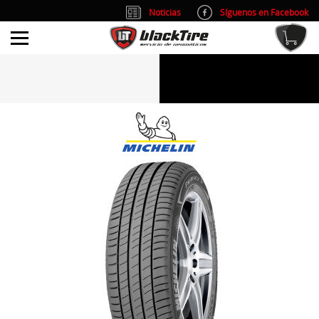
Noticias
Síguenos en Facebook
info@blacktire.es
914 353 309
Atención al cliente: L/V 9:00-14:00 y 15:00-19:00