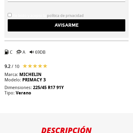
He leído y acepto la
política de privacidad
C
A
69DB
9.2
/ 10
Marca:
MICHELIN
Modelo:
PRIMACY 3
Dimensiones:
225/45 R17 91Y
Tipo:
Verano
DESCRIPCIÓN