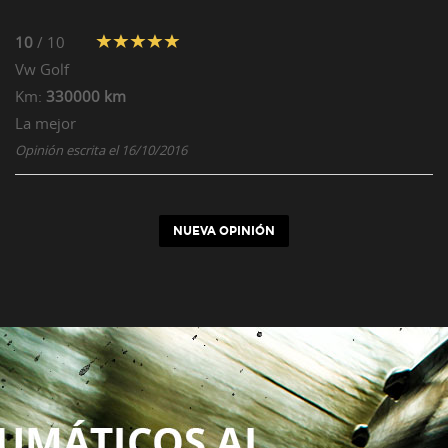
10
/ 10
Vw
Golf
Km:
330000 km
La mejor
Opinión escrita el 16/10/2016
NUEVA OPINIÓN