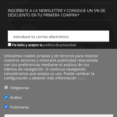
INSCRÍBETE A LA NEWSLETTER Y CONSIGUE UN 5% DE
DESCUENTO EN TU PRIMERA COMPRA*
introduce tu correo electrónico
He leído y acepto la
política de privacidad
Utilizamos cookies propias y de terceros para mejorar
nuestros servicios y mostrarle publicidad relacionada
*descuento no acumulable a otras ofertas o promociones.
con sus preferencias mediante el análisis de sus
hábitos de navegación. Si continua navegando,
consideramos que acepta su uso. Puede cambiar la
configuración u obtener más información
aquí
Obligatorias
Análisis
Publicitarias