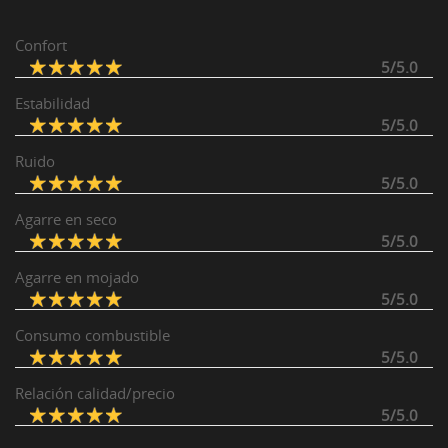
Confort
5/5.0
Estabilidad
5/5.0
Ruido
5/5.0
Agarre en seco
5/5.0
Agarre en mojado
5/5.0
Consumo combustible
5/5.0
Relación calidad/precio
5/5.0