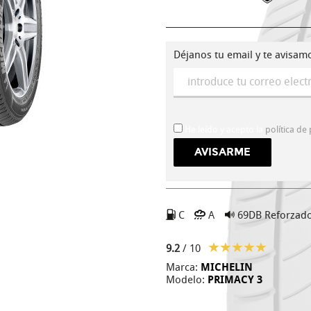
Déjanos tu email y te avisam
He leído y acepto la
política de
C
A
69DB
Reforzad
9.2
/ 10
Marca:
MICHELIN
Modelo:
PRIMACY 3