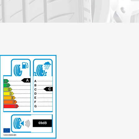
A
C
69
69dB