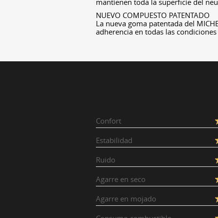
mantienen toda la superficie del neu
NUEVO COMPUESTO PATENTADO
La nueva goma patentada del MICHE
adherencia en todas las condiciones 
Confort
Estabilidad
Ruido
Agarre en seco
Agarre en mojado