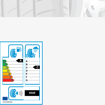
A
C
69
69dB