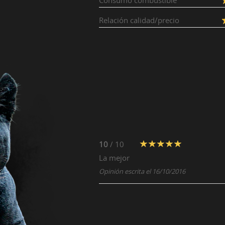
Consumo combustible
Relación calidad/precio
10
/ 10
La mejor
Opinión escrita el 16/10/2016