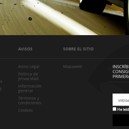
AVISOS
SOBRE EL SITIO
Aviso Legal
Mapaweb
INSCRÍB
CONSIG
Política de
PRIMER
privacidad
es
Información
d
general
Términos y
intro
condiciones
He leíd
Cookies