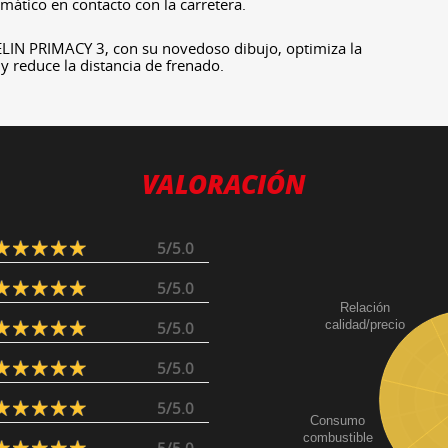
mático en contacto con la carretera.
LIN PRIMACY 3, con su novedoso dibujo, optimiza la
y reduce la distancia de frenado.
VALORACIÓN
5/5.0
5/5.0
Relación
calidad/precio
5/5.0
5/5.0
5/5.0
Consumo
combustible