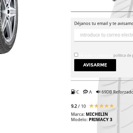
Déjanos tu email y te avisam
He leído y acepto la
política de
C
A
69DB
Reforzad
9.2
/ 10
Marca:
MICHELIN
Modelo:
PRIMACY 3