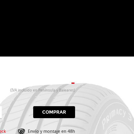
-
(IVA incluído en Península y Baleares)
COMPRAR
ock
Envío y montaje en 48h