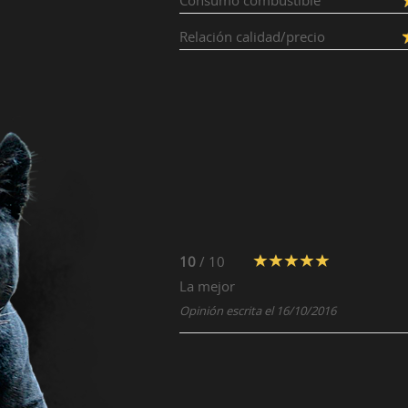
Consumo combustible
Relación calidad/precio
10
/ 10
La mejor
Opinión escrita el 16/10/2016