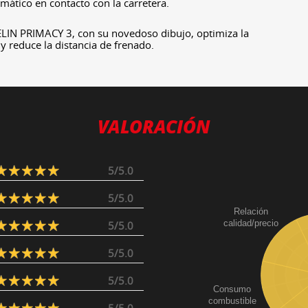
mático en contacto con la carretera.
LIN PRIMACY 3, con su novedoso dibujo, optimiza la
y reduce la distancia de frenado.
VALORACIÓN
5/5.0
5/5.0
Relación
calidad/precio
5/5.0
5/5.0
5/5.0
Consumo
combustible