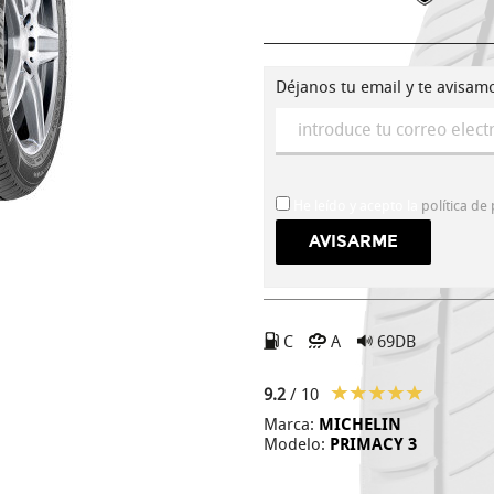
Déjanos tu email y te avisam
He leído y acepto la
política de
C
A
69DB
9.2
/ 10
Marca:
MICHELIN
Modelo:
PRIMACY 3