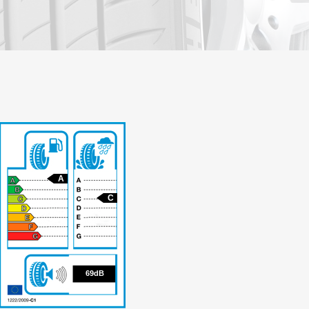
A
C
69
69dB