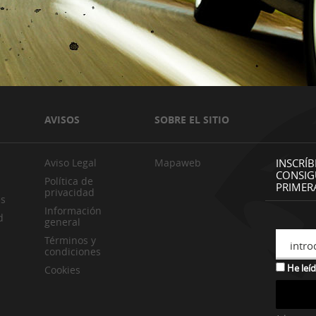
AVISOS
SOBRE EL SITIO
Aviso Legal
Mapaweb
INSCRÍB
CONSIG
Política de
PRIMER
privacidad
es
Información
d
general
Términos y
intro
condiciones
He leíd
Cookies