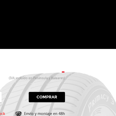
-
(IVA incluído en Península y Baleares)
COMPRAR
ock
Envío y montaje en 48h