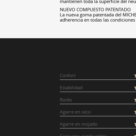
mantienen toda la superficie del neu
NUEVO COMPUESTO PATENTADO
La nueva goma patentada del MICHE
adherencia en todas las condiciones 
Confort
Estabilidad
Ruido
Agarre en seco
Agarre en mojado